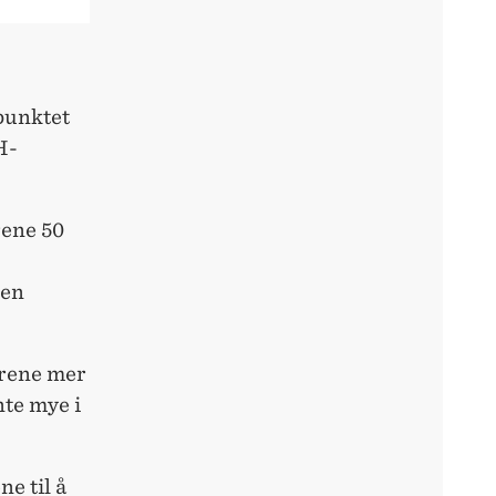
spunktet
H-
rene 50
oen
 trene mer
nte mye i
e til å