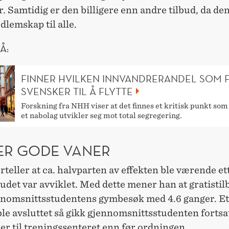
. Samtidig er den billigere enn andre tilbud, da den
dlemskap til alle.
Å:
FINNER HVILKEN INNVANDRERANDEL SOM 
SVENSKER TIL Å FLYTTE
Forskning fra NHH viser at det finnes et kritisk punkt som 
et nabolag utvikler seg mot total segregering.
ER GODE VANER
rteller at ca. halvparten av effekten ble værende et
budet var avviklet. Med dette mener han at gratistil
nnomsnittsstudentens gymbesøk med 4.6 ganger. Et
ble avsluttet så gikk gjennomsnittsstudenten fortsat
r til treningssenteret enn før ordningen.