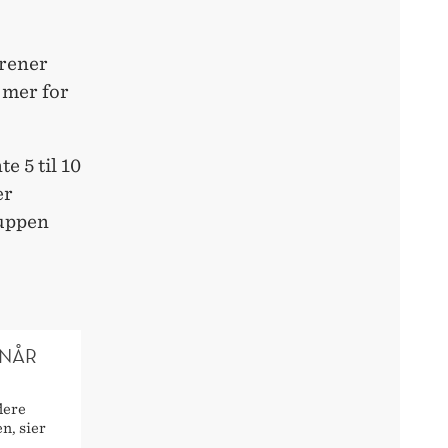
trener
e mer for
e 5 til 10
er
ruppen
 NÅR
lere
n, sier