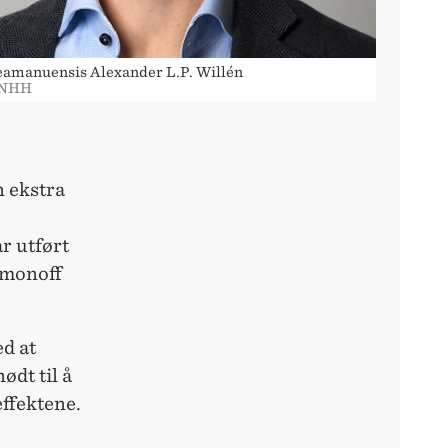
eamanuensis Alexander L.P. Willén
 NHH
n ekstra
ar utført
omonoff
ed at
ødt til å
effektene.