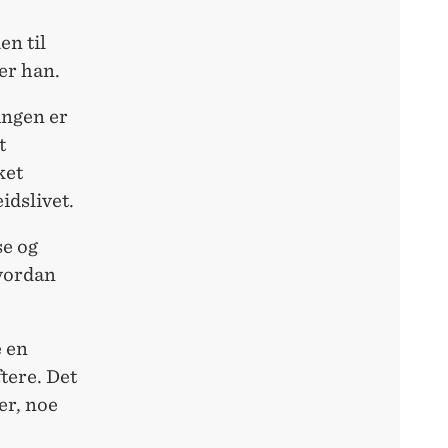
en til
er han.
ingen er
t
ket
idslivet.
se og
hvordan
 en
ftere. Det
er, noe