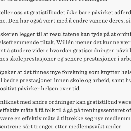
teller oss at gratistilbudet ikke bare påvirket adferd
ne. Den har også vært med å endre vanene deres, si
eren legger til at resultatene kan tyde på at ordn
helsefremmende tiltak. Willén mener det kunne vær
ant å studere videre hvordan gratisordningen
påvir
es skoleprestasjoner og senere prestasjoner i arbe
peker at det finnes mye forskning som knytter hel
il bedre prestasjoner innen skole og arbeid, samt 
ositivt påvirker helsen over tid.
liknet med andre ordninger kan gratistilbud være
ffektiv måte å få folk til å gå på treningssenteret o
 være en effektiv måte å tiltrekke seg nye medlemm
sentrene sårt trenger etter medlemssvikt under