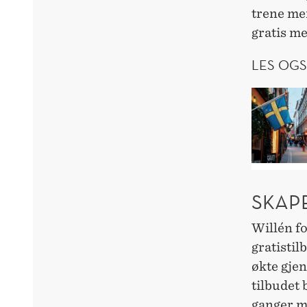
trene mer
gratis me
LES OGS
SKAP
Willén fo
gratistil
økte gje
tilbudet 
ganger me