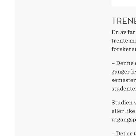
TRENE
En av far
trente m
forskere
– Denne o
ganger h
semestere
studenter
Studien v
eller lik
utgangsp
– Det er 