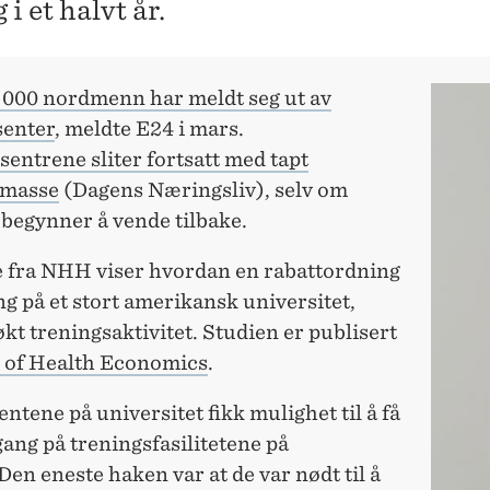
 i et halvt år.
 000 nordmenn har meldt seg ut av
senter
, meldte E24 i mars.
entrene sliter fortsatt med tapt
masse
(Dagens Næringsliv), selv om
begynner å vende tilbake.
e fra NHH viser hvordan en rabattordning
ng på et stort amerikansk universitet,
 økt treningsaktivitet. Studien er publisert
 of Health Economics
.
entene på universitet fikk mulighet til å få
lgang på treningsfasilitetene på
en eneste haken var at de var nødt til å