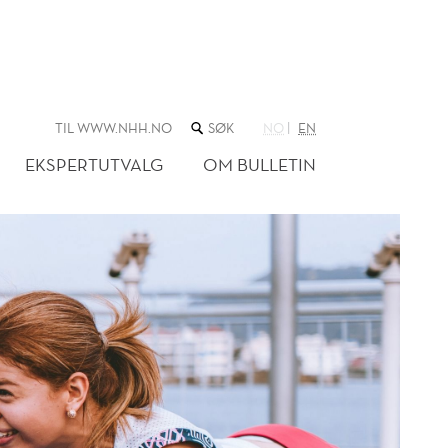
SØK
TIL WWW.NHH.NO
NO
EN
I
NETTSTEDET
EKSPERTUTVALG
OM BULLETIN