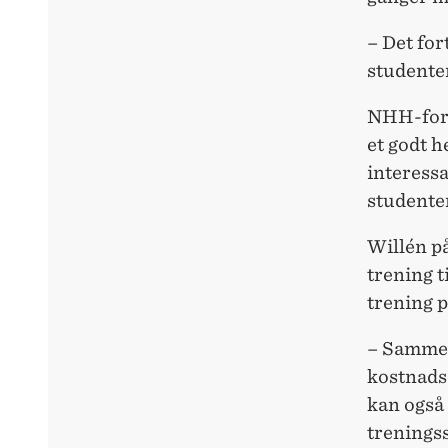
– Det for
studente
NHH-forsk
et godt 
interess
studenten
Willén på
trening t
trening p
– Sammen
kostnadse
kan også
trenings