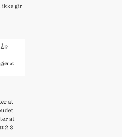
 ikke gir
FÅR
gjør at
ter at
budet
ter at
t 2.3