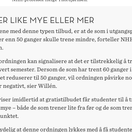
R LIKE MYE ELLER MER
ene med denne typen tilbud, er at de som i utgang
er enn 50 ganger skulle trene mindre, forteller NH
n.
rdningen kan signalisere at det er tilstrekkelig å t
vert semester. Dersom de som har trent 60 ganger i
t reduserer til 50 ganger, vil ordningen påvirke n
 negativt, sier Willén.
iser imidlertid at gratistilbudet får studenter til å
e mye – både de som trener lite fra før og de som tre
unktet.
tydelig at denne ordningen lykkes med å få studenten