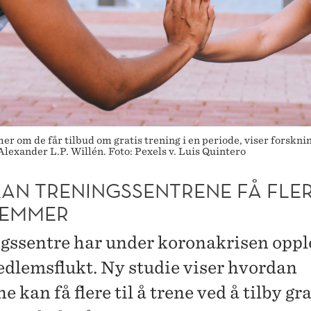
om de får tilbud om gratis trening i en periode, viser forsknin
exander L.P. Willén. Foto: Pexels v. Luis Quintero
KAN TRENINGSSENTRENE FÅ FLE
EMMER
gssentre har under koronakrisen opp
edlemsflukt. Ny studie viser hvordan
e kan få flere til å trene ved å tilby gra