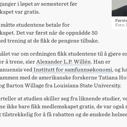
ganger i løpet av semesteret før
apet var gratis.
Først
 måtte studentene betale for
Foto:
apet. Det var først når de oppnådde 50
d trening at de fikk de pengene tilbake.
let var om ordningen fikk studentene til å gjøre e
or å trene, sier
Alexander L.P. Willén
. Han er
anuensis ved
Institutt for samfunnsøkonomi
, og h
sammen med de amerikanske forskerne Tatiana H
g Barton Willage fra Louisiana State University.
rteller at studien skiller seg fra liknende studier, v
e ikke bare fikk medlemskapet gratis, de var også n
 tilstrekkelig for å få rabatten og de ønskede helse