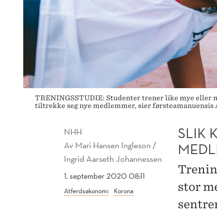
TRENINGSSTUDIE: Studenter trener like mye eller mer 
tiltrekke seg nye medlemmer, sier førsteamanuensis Al
SLIK 
NHH
Av
Mari Hansen Ingleson /
MEDL
Ingrid Aarseth Johannessen
Trenin
1. september 2020 08:11
stor m
Atferdsøkonomi
Korona
sentren