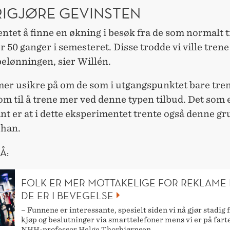
RIGJØRE GEVINSTEN
entet å finne en økning i besøk fra de som normalt 
r 50 ganger i semesteret. Disse trodde vi ville tren
belønningen, sier Willén.
mer usikre på om de som i utgangspunktet bare trent
m til å trene mer ved denne typen tilbud. Det som 
nt er at i dette eksperimentet trente også denne g
 han.
Å:
FOLK ER MER MOTTAKELIGE FOR REKLAME
DE ER I BEVEGELSE
– Funnene er interessante, spesielt siden vi nå gjør stadig f
kjøp og beslutninger via smarttelefoner mens vi er på farte
NHH-professor Helge Thorbjørnsen.