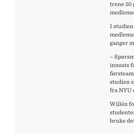
trene 50 
medlemsk
I studien
medlemsk
ganger me
– Spørsmå
innsats f
førsteam
studien 
fra NYU o
Willén fo
studenten
bruke det