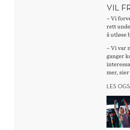
VIL F
– Vi forv
rett unde
å utløse 
– Vi var 
ganger ko
interessa
mer, sier
LES OGS