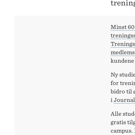
trening
Minst 60
trenings
Treningss
medlems
kundene 
Ny studi
for treni
bidro til
i
Journal
Alle stud
gratis ti
campus. D