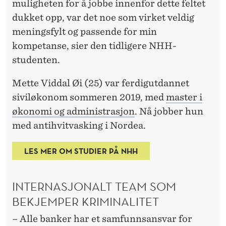
A
muligheten for å jobbe innenfor dette feltet
dukket opp, var det noe som virket veldig
L
meningsfylt og passende for min
I
kompetanse, sier den tidligere NHH-
T
studenten.
E
Mette Viddal Øi (25) var ferdigutdannet
T
siviløkonom sommeren 2019, med
master i
økonomi og administrasjon
. Nå jobber hun
med antihvitvasking i Nordea.
LES MER OM STUDIER PÅ NHH
INTERNASJONALT TEAM SOM
BEKJEMPER KRIMINALITET
– Alle banker har et samfunnsansvar for