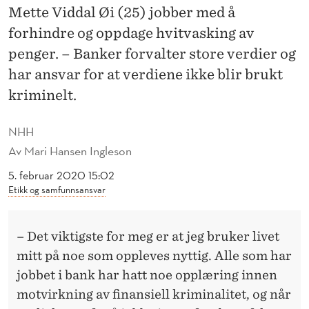
N
Mette Viddal Øi (25) jobber med å
O
forhindre og oppdage hvitvasking av
penger. – Banker forvalter store verdier og
M
har ansvar for at verdiene ikke blir brukt
I
kriminelt.
S
NHH
K
Av
Mari Hansen Ingleson
K
5. februar 2020 15:02
R
Etikk og samfunnsansvar
I
M
– Det viktigste for meg er at jeg bruker livet
mitt på noe som oppleves nyttig. Alle som har
I
jobbet i bank har hatt noe opplæring innen
N
motvirkning av finansiell kriminalitet, og når