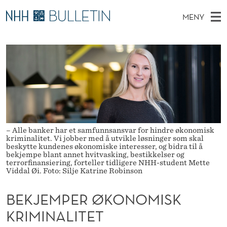
B
MENY
E
H
NO
EN
TIL WWW.NHH.NO
S
K
O
Ø
K
Stipendiater og nye forskerprofiler
V
I
J
N
E
Disputaser
E
E
T
T
D
Ekspertutvalg
S
M
T
M
E
Om Bulletin
D
P
E
E
T
– Alle banker har et samfunnsansvar for hindre økonomisk
N
E
kriminalitet. Vi jobber med å utvikle løsninger som skal
beskytte kundenes økonomiske interesser, og bidra til å
Y
R
bekjempe blant annet hvitvasking, bestikkelser og
terrorfinansiering, forteller tidligere NHH-student Mette
Viddal Øi. Foto: Silje Katrine Robinson
Ø
K
BEKJEMPER ØKONOMISK
O
KRIMINALITET