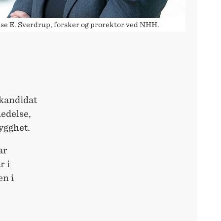
se E. Sverdrup, forsker og prorektor ved NHH.
 kandidat
ledelse,
ygghet.
ar
r i
en i