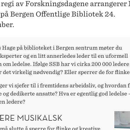
 regi av Forskningsdagene arrangere
 på Bergen Offentlige Bibliotek 24.
ber.
s Hage på biblioteket i Bergen sentrum møter du
ksperter og en litt annerledes leder til en uformell
 om ledelse. Ifølge SSB har vi cirka 200 000 ledere
r det virkelig nødvendig? Eller sperrer de for flink
er vi sjefer til i fremtidens arbeidsliv, og hvordan f
 og dedikerte ansatte? Hva er egentlig god ledelse 
en ledere?
ÆRE MUSIKALSK
må slutte å sperre for flinke og kreative