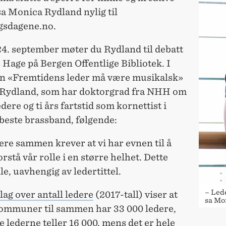
sa Monica Rydland nylig til
gsdagene.no.
24. september møter du Rydland til debatt
 Hage på Bergen Offentlige Bibliotek. I
en «Fremtidens leder må være musikalsk»
r Rydland, som har doktorgrad fra NHH om
ere og ti års fartstid som kornettist i
beste brassband, følgende:
ere sammen krever at vi har evnen til å
forstå vår rolle i en større helhet. Dette
lle, uavhengig av ledertittel.
– Lede
ag over antall ledere
(2017-tall) viser at
sa Mo
ommuner til sammen har 33 000 ledere,
ge lederne teller 16 000, mens det er hele