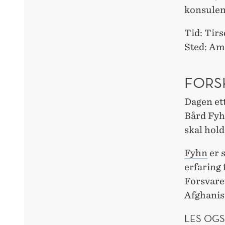
konsulen
Tid: Tirs
Sted: Ama
FORS
Dagen et
Bård Fyhn
skal hold
Fyhn
er 
erfaring 
Forsvaret
Afghanis
LES OGS