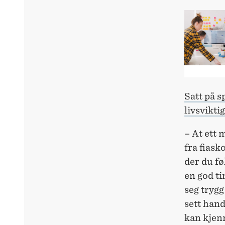
Satt på s
livsviktig
– At ett 
fra fiask
der du fø
en god tin
seg trygg
sett hand
kan kjenn