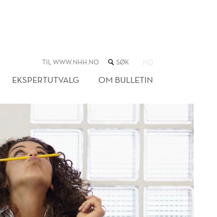
SØK
TIL WWW.NHH.NO
NO
I
NETTSTEDET
EKSPERTUTVALG
OM BULLETIN