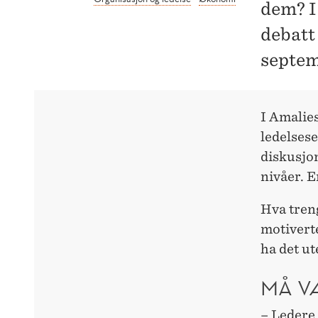
dem? I
debatt
septem
I Amalie
ledelsese
diskusjon
nivåer. E
Hva treng
motiverte
ha det ut
MÅ V
– Ledere 