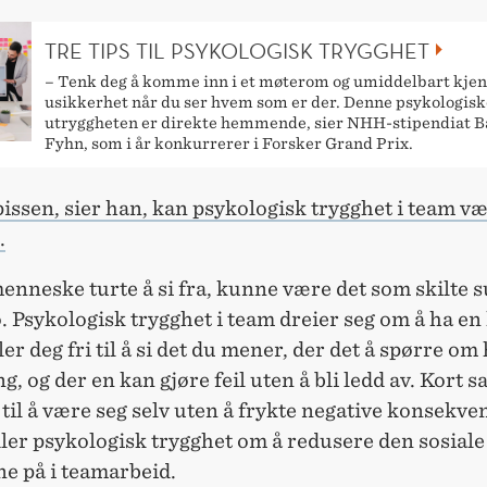
TRE TIPS TIL PSYKOLOGISK TRYGGHET
– Tenk deg å komme inn i et møterom og umiddelbart kjen
usikkerhet når du ser hvem som er der. Denne psykologisk
utryggheten er direkte hemmende, sier NHH-stipendiat B
Fyhn, som i år konkurrerer i Forsker Grand Prix.
pissen, sier han, kan psykologisk trygghet i team v
.
menneske turte å si fra, kunne være det som skilte 
o. Psykologisk trygghet i team dreier seg om å ha en
ler deg fri til å si det du mener, der det å spørre om 
g, og der en kan gjøre feil uten å bli ledd av. Kort sa
 til å være seg selv uten å frykte negative konsekven
ler psykologisk trygghet om å redusere den sosiale
e på i teamarbeid.