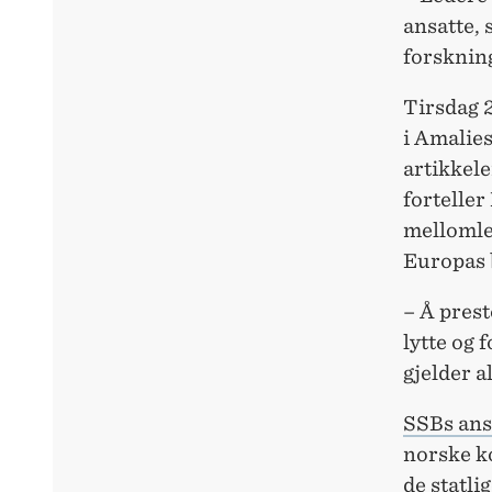
ansatte, 
forsknin
Tirsdag 
i Amalies
artikkel
fortelle
mellomled
Europas 
– Å prest
lytte og 
gjelder a
SSBs ansl
norske k
de statli