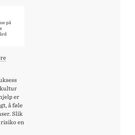
ne på
e
ård
ære
suksess
 kultur
hjelp er
gt, å føle
ser. Slik
 risiko en