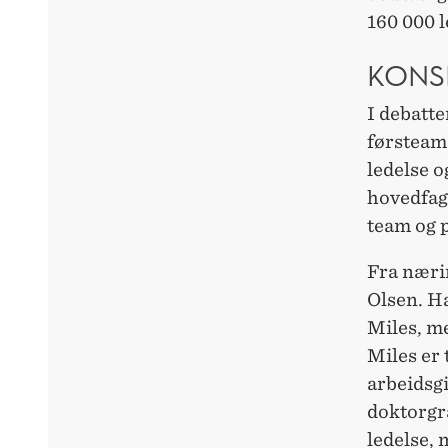
160 000 l
KONS
I debatte
førsteama
ledelse 
hovedfag 
team og 
Fra næri
Olsen. H
Miles, m
Miles er 
arbeidsg
doktorgra
ledelse,