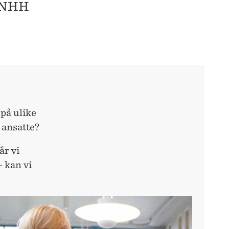
r NHH
 på ulike
e ansatte?
år vi
– kan vi