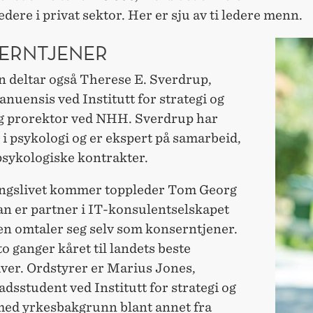
edere i privat sektor. Her er sju av ti ledere menn.
ERNTJENER
n deltar også Therese E. Sverdrup,
nuensis ved Institutt for strategi og
og prorektor ved NHH. Sverdrup har
i psykologi og er ekspert på samarbeid,
psykologiske kontrakter.
ngslivet kommer toppleder Tom Georg
an er partner i IT-konsulentselskapet
en omtaler seg selv som konserntjener.
to ganger kåret til landets beste
iver. Ordstyrer er Marius Jones,
dsstudent ved Institutt for strategi og
 med yrkesbakgrunn blant annet fra