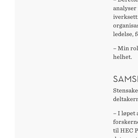
analyser 
iverksett
organisas
ledelse, 
– Min ro
helhet.
SAMS
Stensake
deltaker
– I løpet
forskerne
til HEC P