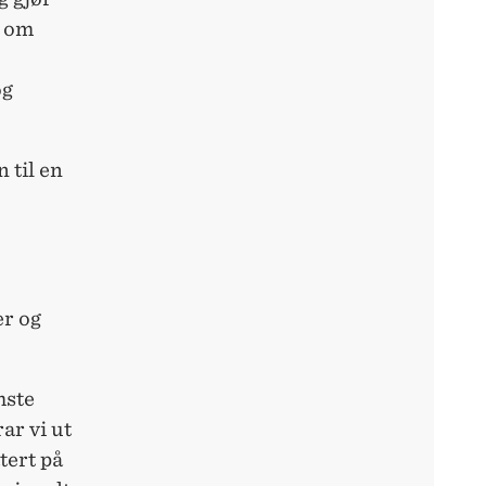
t om
og
 til en
er og
mste
ar vi ut
tert på