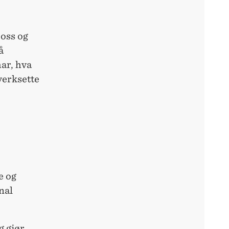
 oss og
å
ar, hva
verksette
e og
nal
g gjør