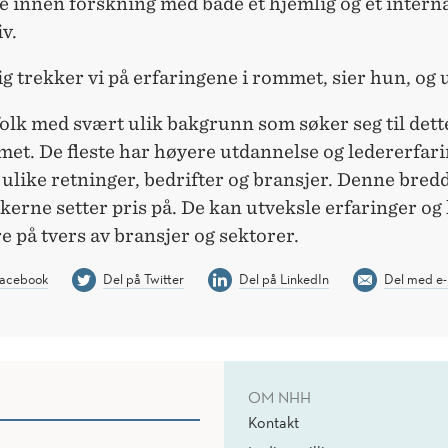
e innen forskning med både et hjemlig og et intern
v.
g trekker vi på erfaringene i rommet, sier hun, og 
folk med svært ulik bakgrunn som søker seg til dett
et. De fleste har høyere utdannelse og ledererfar
 ulike retninger, bedrifter og bransjer. Denne bred
kerne setter pris på. De kan utveksle erfaringer og
 på tvers av bransjer og sektorer.
Facebook
Del på Twitter
Del på LinkedIn
Del med e-
OM NHH
Kontakt