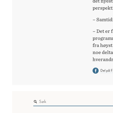
det nyest
perspekti
– Samtidi
– Det er 
programm
fra høyst
noe delta
hverandre
Del på 