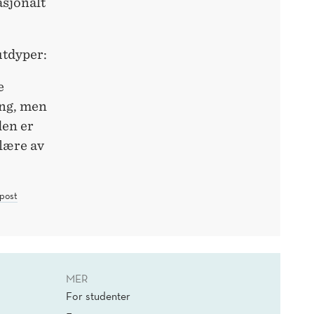
asjonalt
utdyper:
e
ing, men
den er
 lære av
post
MER
For studenter