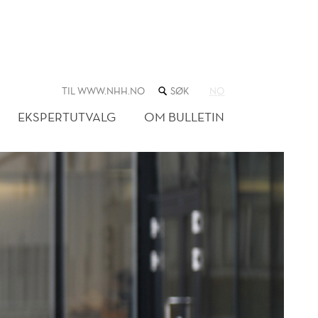
SØK
TIL WWW.NHH.NO
NO
I
NETTSTEDET
EKSPERTUTVALG
OM BULLETIN