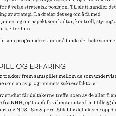
for å velge strategisk posisjon. Til slutt handler de
ing av strategi. Da dreier det seg om å få med
jonen, og om aspekt som kultur, kontroll, styring 
fortsetter hun.
lle som programdirektør er å binde det hele sammen
PILL OG ERFARING
r trekker frem samspillet mellom de som undervis
ne som en av programmets suksessfaktorer.
 av studiet får deltakerne treffe noen av de aller fre
 fra NHH, og toppfolk vi henter utenfra. I tillegg dr
aris og NUS i Singapore. Slik blir deltakerne oppda