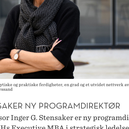
iske og praktiske ferdigheter, en grad og et utvidet nettverk av
Lyssand
SAKER NY PROGRAMDIREKTØR
sor Inger G. Stensaker er ny programd
Hs Executive MBA i strategisk ledelse