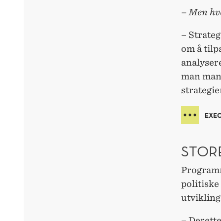
– Men hva
– Strateg
om å tilp
analysere
man mang
strategie
EXEC
STOR
Programm
politisk
utvikling
– Derette