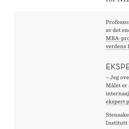
Professor
av det en
MBA-prog
verdens 
EKSP
– Jeg ov
Målet er 
internasj
ekspert p
Stensake
Institutt