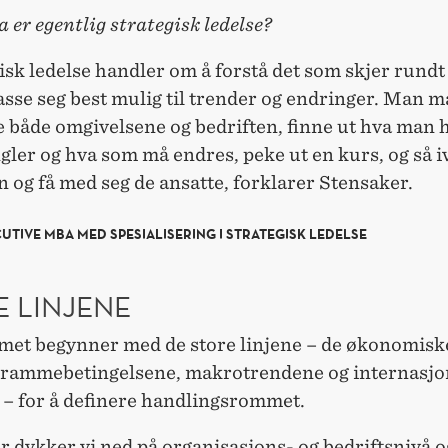
 er egentlig strategisk ledelse?
isk ledelse handler om å forstå det som skjer rundt
asse seg best mulig til trender og endringer. Man m
 både omgivelsene og bedriften, finne ut hva man h
ler og hva som må endres, peke ut en kurs, og så i
n og få med seg de ansatte, forklarer Stensaker.
UTIVE MBA MED SPESIALISERING I STRATEGISK LEDELSE
E LINJENE
et begynner med de store linjene – de økonomisk
e rammebetingelsene, makrotrendene og internasjo
 – for å definere handlingsrommet.
r dykker vi ned på organisasjons- og bedriftsnivå o