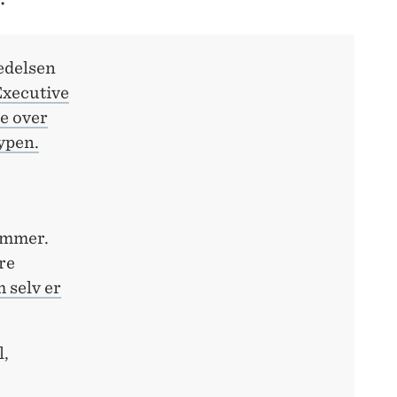
ledelsen
xecutive
e over
ypen.
rammer.
ere
 selv er
l,