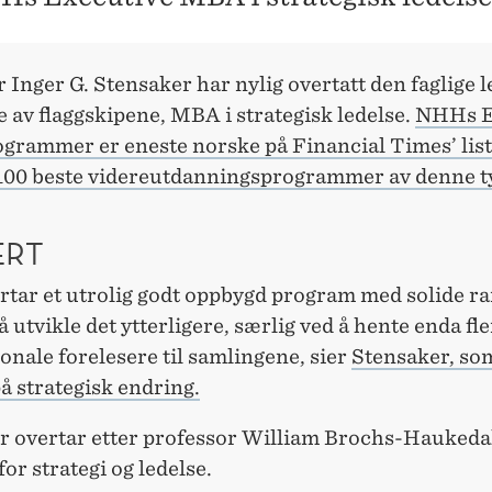
 Inger G. Stensaker har nylig overtatt den faglige 
e av flaggskipene, MBA i strategisk ledelse.
NHHs E
rammer er eneste norske på Financial Times’ list
100 beste videreutdanningsprogrammer av denne t
ERT
ertar et utrolig godt oppbygd program med solide 
å utvikle det ytterligere, særlig ved å hente enda fl
onale forelesere til samlingene, sier
Stensaker, som
å strategisk endring.
r overtar etter professor William Brochs-Haukeda
 for strategi og ledelse.