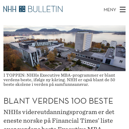
B
MENY
L
H
NO
EN
TIL WWW.NHH.NO
S
A
O
Ø
K
Stipendiater og nye forskerprofiler
V
I
N
N
E
Disputaser
E
T
T
T
D
Ekspertutvalg
S
V
T
M
E
Om Bulletin
D
E
E
E
T
I TOPPEN: NHHs Executive MBA-programmer er blant
N
R
verdens beste, ifølge ny kåring. NHH er også blant de 50
Y
beste skolene i verden på samfunnsansvar.
D
BLANT VERDENS 100 BESTE
E
N
NHHs videreutdanningsprogram er det
S
eneste norske på Financial Times’ liste