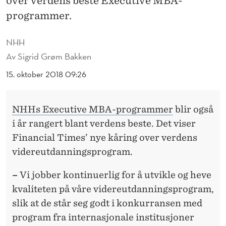
over verdens beste Executive MBA-
1
programmer.
0
0
NHH
Av
Sigrid Grøm Bakken
B
15. oktober 2018 09:26
E
S
NHHs Executive MBA-programmer
blir også
T
i år rangert blant verdens beste. Det viser
E
Financial Times’ nye kåring over verdens
videreutdanningsprogram.
–
Vi jobber kontinuerlig for å utvikle og heve
kvaliteten på våre videreutdanningsprogram,
slik at de står seg godt i konkurransen med
program fra internasjonale institusjoner