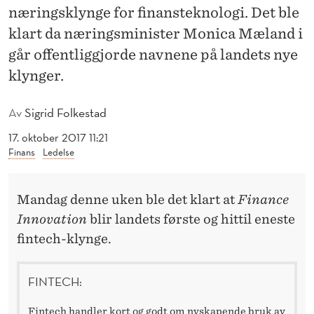
F
næringsklynge for finansteknologi. Det ble
I
klart da næringsminister Monica Mæland i
går offentliggjorde navnene på landets nye
N
klynger.
T
E
Av
Sigrid Folkestad
C
17. oktober 2017 11:21
Finans
Ledelse
H
-
Mandag denne uken ble det klart at
Finance
K
Innovation
blir landets første og hittil eneste
L
fintech-klynge.
Y
FINTECH:
N
Fintech handler kort og godt om nyskapende bruk av