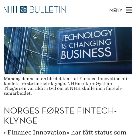
N
MENY
O
H
NO
TIL WWW.NHH.NO
S
R
O
Ø
K
Stipendiater og nye forskerprofiler
V
I
G
N
E
Disputaser
E
E
T
T
D
Ekspertutvalg
S
S
T
M
E
Om Bulletin
D
F
E
E
T
Mandag denne uken ble det klart at Finance Innovation blir
N
Ø
landets første fintech-klynge. NHHs rektor Øystein
Thøgersen var aldri i tvil om at NHH skulle inn i fintech-
Y
R
samarbeidet.
S
NORGES FØRSTE FINTECH-
T
KLYNGE
E
«Finance Innovation» har fått status som