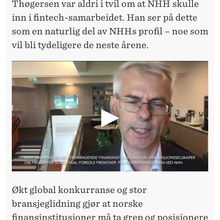
N
Thøgersen var aldri i tvil om at NHH skulle
inn i fintech-samarbeidet. Han ser på dette
T
som en naturlig del av NHHs profil – noe som
E
vil bli tydeligere de neste årene.
C
H
Økt global konkurranse og stor
bransjeglidning gjør at norske
finansinstitusjoner må ta grep og posisjonere