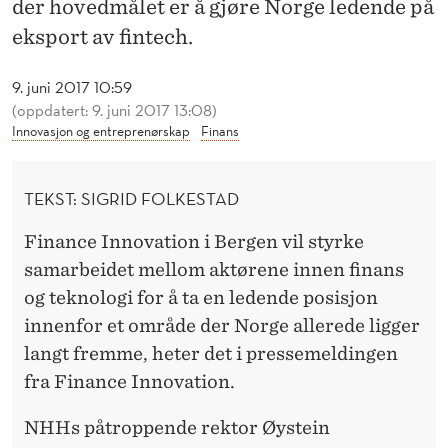
E
der hovedmålet er å gjøre Norge ledende på
eksport av fintech.
L
E
9. juni 2017 10:59
(oppdatert: 9. juni 2017 13:08)
D
Innovasjon og entreprenørskap
Finans
E
N
TEKST: SIGRID FOLKESTAD
D
Finance Innovation i Bergen vil styrke
E
samarbeidet mellom aktørene innen finans
og teknologi for å ta en ledende posisjon
P
innenfor et område der Norge allerede ligger
Å
langt fremme, heter det i pressemeldingen
F
fra Finance Innovation.
I
NHHs påtroppende rektor Øystein