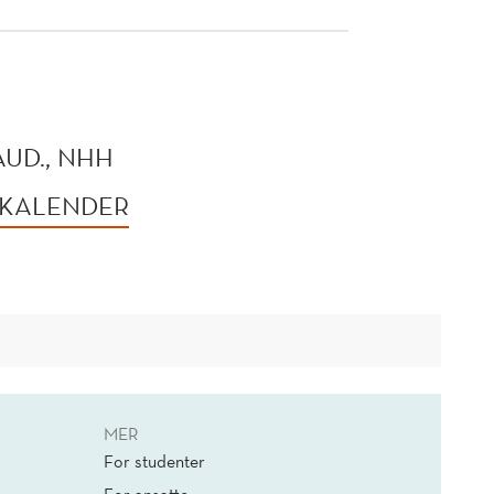
UD., NHH
 KALENDER
MER
For studenter