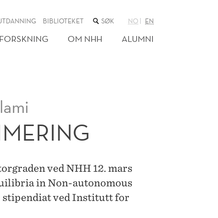
SØK
UTDANNING
BIBLIOTEKET
NO
EN
I
NETTSTEDET
FORSKNING
OM NHH
ALUMNI
lami
IMERING
torgraden ved NHH 12. mars
uilibria in Non-autonomous
stipendiat ved Institutt for