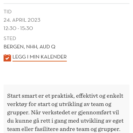
V
TID
I
24. APRIL 2023
K
12:30 - 15:30
L
STED
I
BERGEN, NHH, AUD Q
N
K
LEGG I MIN KALENDER
A
G
L
A
E
V
N
Start smart er et praktisk, effektivt og enkelt
D
E
verktøy for start og utvikling av team og
E
F
grupper. Når verkstedet er gjennomført vil
R
du kunne gå rett i gang med utvikling av eget
F
team eller fasilitere andre team og grupper.