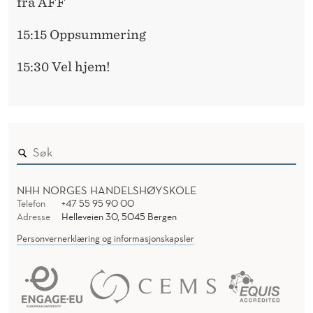
G
fra AFF
R
15:15 Oppsummering
U
15:30 Vel hjem!
P
P
E
R
NHH NORGES HANDELSHØYSKOLE
Telefon
+47 55 95 90 00
Adresse
Helleveien 30, 5045 Bergen
Personvernerklæring og informasjonskapsler