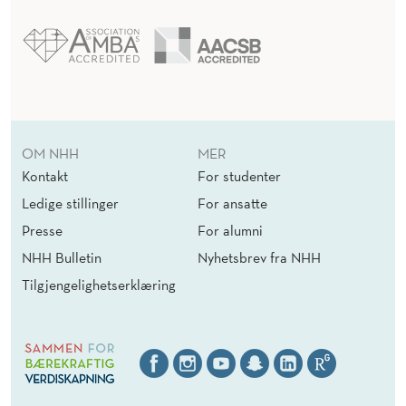
OM NHH
MER
Kontakt
For studenter
Ledige stillinger
For ansatte
Presse
For alumni
NHH Bulletin
Nyhetsbrev fra NHH
Tilgjengelighetserklæring