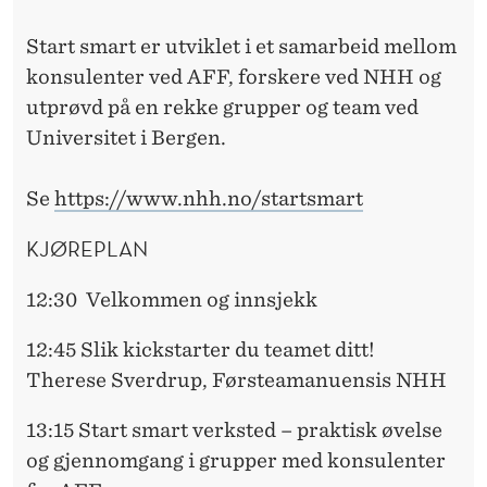
E
K
Start smart er utviklet i et samarbeid mellom
konsulenter ved AFF, forskere ved NHH og
T
utprøvd på en rekke grupper og team ved
I
Universitet i Bergen.
V
Se
https://www.nhh.no/startsmart
E
T
KJØREPLAN
E
12:30 Velkommen og innsjekk
A
12:45 Slik kickstarter du teamet ditt!
M
Therese Sverdrup, Førsteamanuensis NHH
O
13:15 Start smart verksted – praktisk øvelse
G
og gjennomgang i grupper med konsulenter