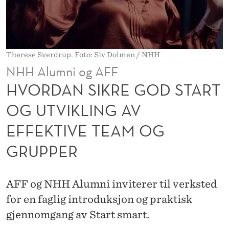
G
O
D
Therese Sverdrup. Foto: Siv Dolmen / NHH
S
NHH Alumni og AFF
T
HVORDAN SIKRE GOD START
A
OG UTVIKLING AV
R
EFFEKTIVE TEAM OG
T
GRUPPER
O
G
AFF og NHH Alumni inviterer til verksted
U
for en faglig introduksjon og praktisk
T
gjennomgang av Start smart.