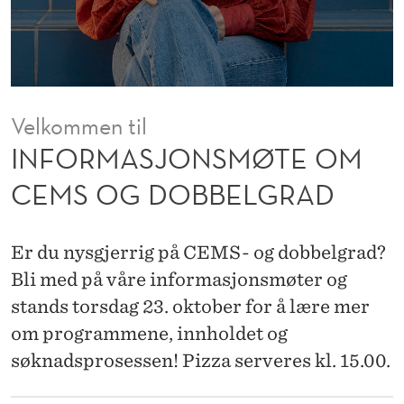
M
Ø
T
E
Velkommen til
O
INFORMASJONSMØTE OM
M
CEMS OG DOBBELGRAD
C
E
Er du nysgjerrig på CEMS- og dobbelgrad?
M
Bli med på våre informasjonsmøter og
stands torsdag 23. oktober for å lære mer
S
om programmene, innholdet og
O
søknadsprosessen! Pizza serveres kl. 15.00.
G