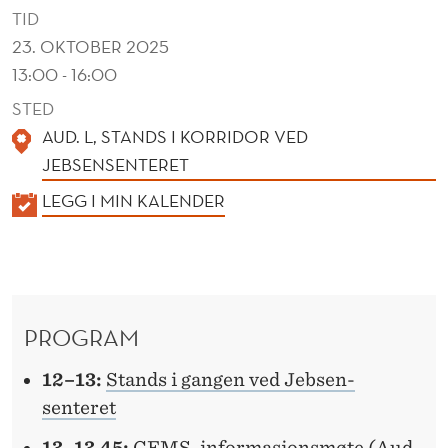
D
TID
O
23. OKTOBER 2025
13:00 - 16:00
B
STED
B
AUD. L, STANDS I KORRIDOR VED
E
JEBSENSENTERET
L
K
LEGG I MIN KALENDER
G
A
L
R
E
A
N
PROGRAM
D
D
E
12–13:
Stands i gangen ved Jebsen-
R
senteret
13–13.45:
CEMS-informasjonsmøte (Aud.