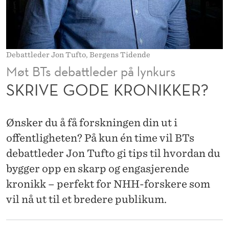
O
N
I
Debattleder Jon Tufto, Bergens Tidende
K
Møt BTs debattleder på lynkurs
K
SKRIVE GODE KRONIKKER?
E
R
Ønsker du å få forskningen din ut i
?
offentligheten? På kun én time vil BTs
debattleder Jon Tufto gi tips til hvordan du
bygger opp en skarp og engasjerende
kronikk – perfekt for NHH-forskere som
vil nå ut til et bredere publikum.