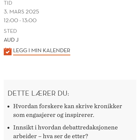
TID
3. MARS 2025
12:00 - 13:00
STED
AUD J
K
LEGG I MIN KALENDER
A
L
E
N
DETTE LÆRER DU:
D
E
Hvordan forskere kan skrive kronikker
R
som engasjerer og inspirerer.
Innsikt i hvordan debattredaksjonene
arbeider – hva ser de etter?