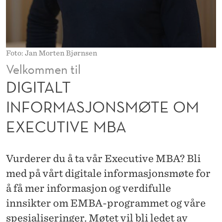
R
M
A
Foto: Jan Morten Bjørnsen
S
Velkommen til
J
DIGITALT
O
INFORMASJONSMØTE OM
N
EXECUTIVE MBA
S
M
Vurderer du å ta vår Executive MBA? Bli
Ø
med på vårt digitale informasjonsmøte for
T
å få mer informasjon og verdifulle
innsikter om EMBA-programmet og våre
E
spesialiseringer. Møtet vil bli ledet av