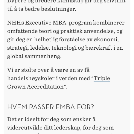
B
Dypere og bredere kunnskap gir deg selvtillit
R
til å ta bedre beslutninger.
A
NHHs Executive MBA-program kombinerer
omfattende teori og praktisk anvendelse, og
gir deg en helhetlig forståelse av økonomi,
strategi, ledelse, teknologi og bærekraft i en
global sammenheng.
Vi er stolte over å være en av få
handelshøyskoler i verden med "
Triple
Crown Accreditation
".
HVEM PASSER EMBA FOR?
Det er ideelt for deg som ønsker å
videreutvikle ditt lederskap, for deg som