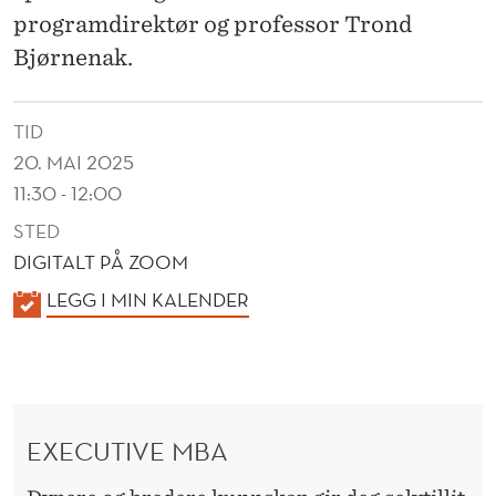
O
programdirektør og professor Trond
M
Bjørnenak.
E
X
TID
20. MAI 2025
E
11:30 - 12:00
C
STED
U
DIGITALT PÅ ZOOM
T
K
LEGG I MIN KALENDER
A
I
L
V
E
E
N
EXECUTIVE MBA
D
M
E