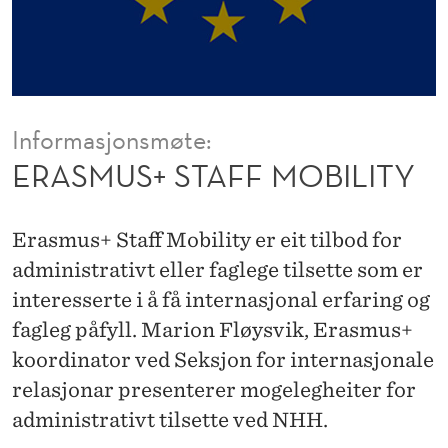
F
M
O
B
Informasjonsmøte:
I
ERASMUS+ STAFF MOBILITY
L
I
Erasmus+ Staff Mobility er eit tilbod for
T
administrativt eller faglege tilsette som er
interesserte i å få internasjonal erfaring og
Y
fagleg påfyll. Marion Fløysvik, Erasmus+
koordinator ved Seksjon for internasjonale
relasjonar presenterer mogelegheiter for
administrativt tilsette ved NHH.