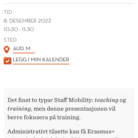
TID
8. DESEMBER 2022
10:30 - 11:30
STED
AUD. M
K
LEGG I MIN KALENDER
A
L
E
N
Det finst to typar Staff Mobility:
teaching
og
D
training
, men denne presentasjonen vil
E
berre fokusera på training.
R
Administrativt tilsette kan få Erasmus+