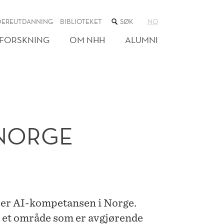
SØK
DEREUTDANNING
BIBLIOTEKET
NO
I
NETTSTEDET
FORSKNING
OM NHH
ALUMNI
 NORGE
over AI-kompetansen i Norge.
på et område som er avgjørende