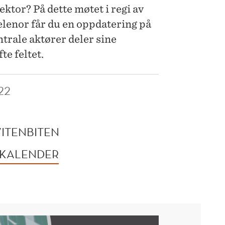
sektor? På dette møtet i regi av
lenor får du en oppdatering på
ntrale aktører deler sine
te feltet.
22
VITENBITEN
 KALENDER