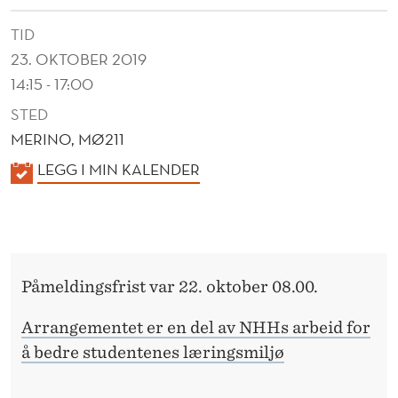
TID
23. OKTOBER 2019
14:15 - 17:00
STED
MERINO, MØ211
K
LEGG I MIN KALENDER
A
L
E
N
Påmeldingsfrist var 22. oktober 08.00.
D
E
Arrangementet er en del av NHHs arbeid for
R
å bedre studentenes læringsmiljø