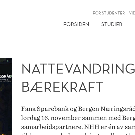
NY
FOR STUDENTER
VI
FORSIDEN
STUDIER
NATTEVANDRING
BÆREKRAFT
Fana Sparebank og Bergen Næringsråd
lørdag 16. november sammen med Be
samarbeidspartnere. NHH er én av sam