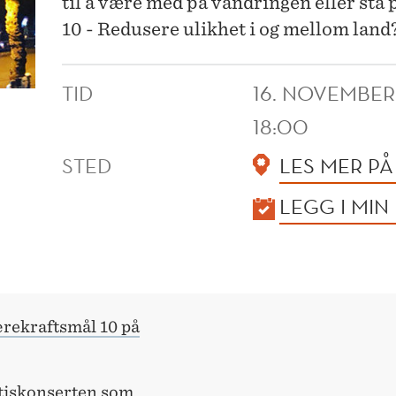
til å være med på vandringen eller stå
10 - Redusere ulikhet i og mellom land
TID
16. NOVEMBER
18:00
STED
LES MER P
KALENDER
LEGG I MIN
rekraftsmål 10 på
tiskonserten som