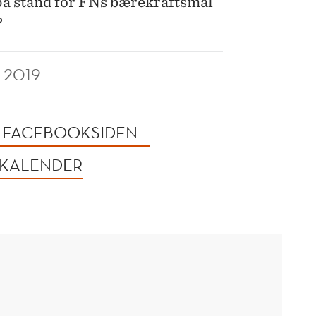
 på stand for FNs bærekraftsmål
?
 2019
Å FACEBOOKSIDEN
 KALENDER