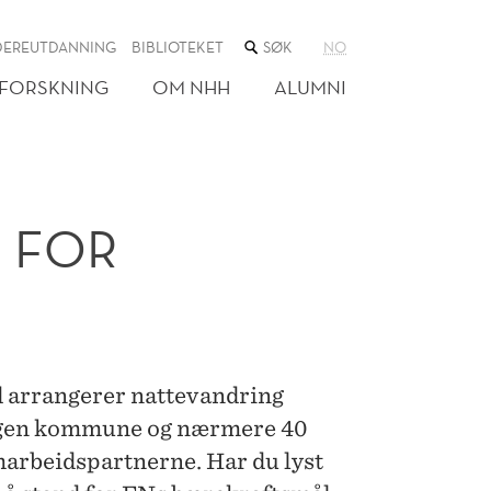
SØK
DEREUTDANNING
BIBLIOTEKET
NO
I
NETTSTEDET
FORSKNING
OM NHH
ALUMNI
 FOR
 arrangerer nattevandring
rgen kommune og nærmere 40
arbeidspartnerne. Har du lyst