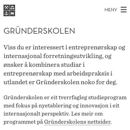
G
MENY
R
H
NO
S
Ü
FOR STUDENTER
O
Ø
GRÜNDERSKOLEN
K
VIDEREUTDANNING
N
I
V
BIBLIOTEKET
N
E
E
D
Viss du er interessert i entreprenørskap og
T
Forsiden
T
D
internasjonal forretningsutvikling, og
S
E
T
Studier
M
ønsker å kombinera studiar i
E
R
D
E
Forskning
E
entreprenørskap med arbeidspraksis i
T
S
N
utlandet er Gründerskolen noko for deg.
Om NHH
Y
K
Alumni
Gründerskolen er eit tverrfagleg studieprogram
O
med fokus på nyetablering og innovasjon i eit
L
internasjonalt perspektiv. Les meir om
E
programmet på
Gründerskolens nettsider
.