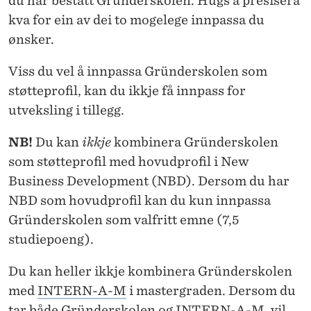
du har bestått Gründerskolen. Hugs å presisera
kva for ein av dei to mogelege innpassa du
ønsker.
Viss du vel å innpassa Gründerskolen som
støtteprofil, kan du ikkje få innpass for
utveksling i tillegg.
NB!
Du kan
ikkje
kombinera Gründerskolen
som støtteprofil med hovudprofil i New
Business Development (NBD). Dersom du har
NBD som hovudprofil kan du kun innpassa
Gründerskolen som valfritt emne (7,5
studiepoeng).
Du kan heller ikkje kombinera Gründerskolen
med
INTERN-A-M
i mastergraden. Dersom du
tar både Gründerskolen og INTERN-A-M, vil