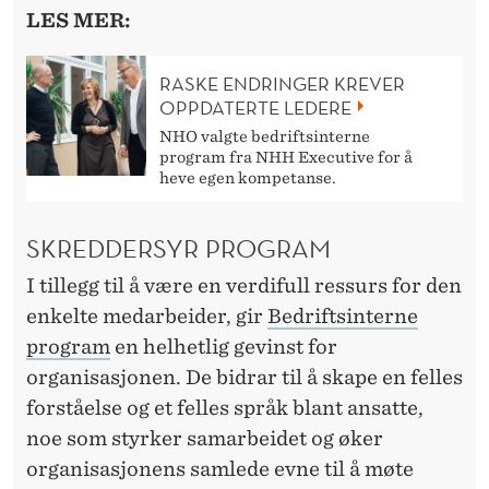
O
LES MER:
G
R
RASKE ENDRINGER KREVER
OPPDATERTE LEDERE
A
NHO valgte bedriftsinterne
M
program fra NHH Executive for å
heve egen kompetanse.
M
E
SKREDDERSYR PROGRAM
R
I tillegg til å være en verdifull ressurs for den
enkelte medarbeider, gir
Bedriftsinterne
program
en helhetlig gevinst for
organisasjonen. De bidrar til å skape en felles
forståelse og et felles språk blant ansatte,
noe som styrker samarbeidet og øker
organisasjonens samlede evne til å møte