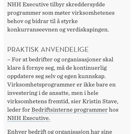
N
NHH Executive tilbyr skreddersydde
S
programmer som møter virksomhetenes
behov og bidrar til å styrke
K
konkurranseevnen og verdiskapingen.
E
R
PRAKTISK ANVENDELIGE
S
– For at bedrifter og organisasjoner skal
P
klare å fornye seg, må de kontinuerlig
oppdatere seg selv og egen kunnskap.
E
Virksomhetsprogrammer er ikke bare en
S
investering i de ansatte, men i hele
I
virksomhetens fremtid, sier Kristin Stave,
leder for
Bedriftsinterne programmer
hos
A
NHH Executive.
L
Enhver bedrift og organisasjon har sine