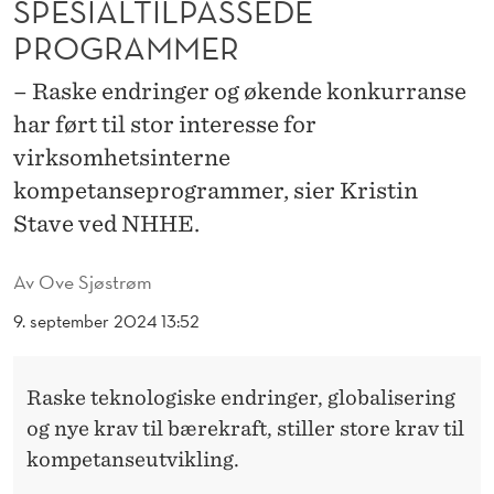
SPESIALTILPASSEDE
I
PROGRAMMER
R
K
– Raske endringer og økende konkurranse
har ført til stor interesse for
S
virksomhetsinterne
O
kompetanseprogrammer, sier Kristin
M
Stave ved NHHE.
H
Av
Ove Sjøstrøm
E
9. september 2024 13:52
T
E
Raske teknologiske endringer, globalisering
R
og nye krav til bærekraft, stiller store krav til
Ø
kompetanseutvikling.