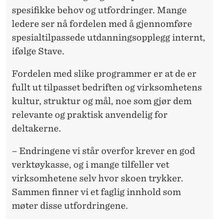
T
spesifikke behov og utfordringer. Mange
I
ledere ser nå fordelen med å gjennomføre
L
spesialtilpassede utdanningsopplegg internt,
ifølge Stave.
P
A
Fordelen med slike programmer er at de er
fullt ut tilpasset bedriften og virksomhetens
S
kultur, struktur og mål, noe som gjør dem
S
relevante og praktisk anvendelig for
E
deltakerne.
D
– Endringene vi står overfor krever en god
E
verktøykasse, og i mange tilfeller vet
virksomhetene selv hvor skoen trykker.
P
Sammen finner vi et faglig innhold som
R
møter disse utfordringene.