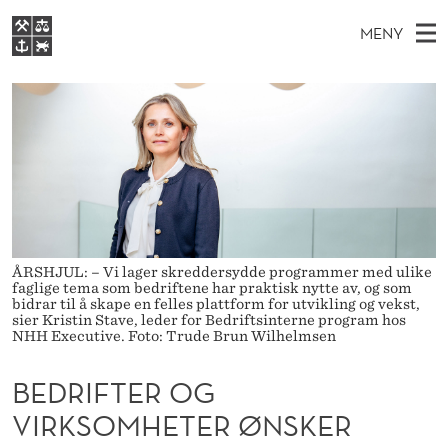
B
MENY
E
H
NO
S
D
FOR STUDENTER
O
Ø
K
VIDEREUTDANNING
R
I
V
BIBLIOTEKET
N
E
E
I
T
Forsiden
T
D
S
F
T
Studier
M
E
T
D
E
Forskning
E
T
E
ÅRSHJUL: – Vi lager skreddersydde programmer med ulike
N
Om NHH
faglige tema som bedriftene har praktisk nytte av, og som
Y
R
bidrar til å skape en felles plattform for utvikling og vekst,
Alumni
sier Kristin Stave, leder for Bedriftsinterne program hos
NHH Executive. Foto: Trude Brun Wilhelmsen
O
G
BEDRIFTER OG
V
VIRKSOMHETER ØNSKER