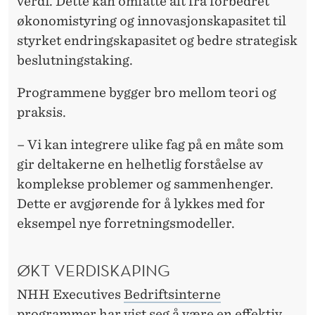
verdi. Dette kan omfatte alt fra forbedret
økonomistyring og innovasjonskapasitet til
styrket endringskapasitet og bedre strategisk
beslutningstaking.
Programmene bygger bro mellom teori og
praksis.
– Vi kan integrere ulike fag på en måte som
gir deltakerne en helhetlig forståelse av
komplekse problemer og sammenhenger.
Dette er avgjørende for å lykkes med for
eksempel nye forretningsmodeller.
ØKT VERDISKAPING
NHH Executives
Bedriftsinterne
programmer
har vist seg å være en effektiv