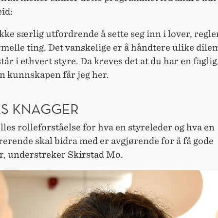
id:
ikke særlig utfordrende å sette seg inn i lover, regle
melle ting. Det vanskelige er å håndtere ulike dil
år i ethvert styre. Da kreves det at du har en faglig 
n kunnskapen får jeg her.
ES KNAGGER
lles rolleforståelse for hva en styreleder og hva en
erende skal bidra med er avgjørende for å få gode
er, understreker Skirstad Mo.