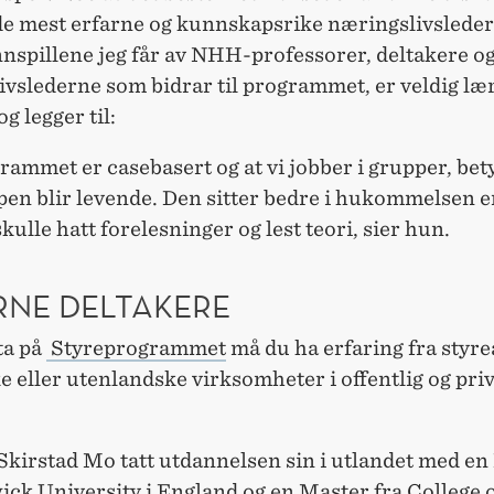
de mest erfarne og kunnskapsrike næringslivsleder
nspillene jeg får av NHH-professorer, deltakere o
vslederne som bidrar til programmet, er veldig lær
g legger til:
rammet er casebasert og at vi jobber i grupper, bety
en blir levende. Den sitter bedre i hukommelsen 
skulle hatt forelesninger og lest teori, sier hun.
RNE DELTAKERE
ta på
Styreprogrammet
må du ha erfaring fra styre
e eller utenlandske virksomheter i offentlig og pri
Skirstad Mo tatt utdannelsen sin i utlandet med en
ick University i England og en Master fra College 