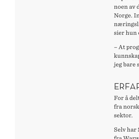
noen av 
Norge. In
næringsli
sier hun o
– At prog
kunnskap
jeg bare 
ERFA
For å del
fra norsk
sektor.
Selv har 
fra Warw