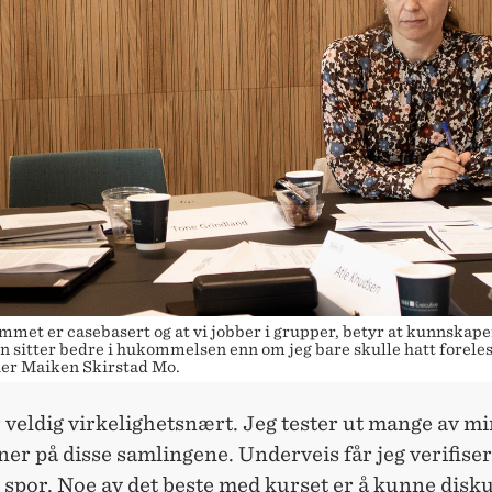
mmet er casebasert og at vi jobber i grupper, betyr at kunnskape
n sitter bedre i hukommelsen enn om jeg bare skulle hatt forele
 sier Maiken Skirstad Mo.
r veldig virkelighetsnært. Jeg tester ut mange av m
ner på disse samlingene. Underveis får jeg verifiser
t spor. Noe av det beste med kurset er å kunne dis