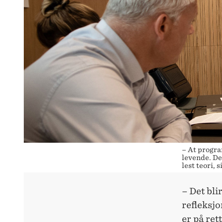
– At progra
levende. De
lest teori,
– Det bli
refleksjo
er på ret