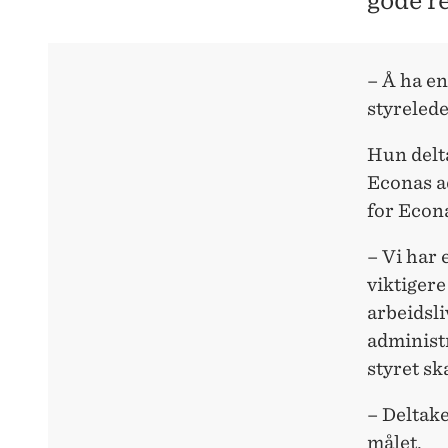
gode r
– Å ha en
styreled
Hun delt
Econas ad
for Econ
– Vi har 
viktigere
arbeidsli
administr
styret ska
– Deltake
målet.