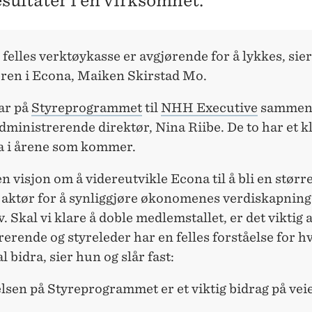
esultater i en virksomhet.
 felles verktøykasse er avgjørende for å lykkes, sier
eren i Econa, Maiken Skirstad Mo.
ar på
Styreprogrammet
til
NHH Executive
sammen
ministrerende direktør, Nina Riibe. De to har et k
a i årene som kommer.
en visjon om å videreutvikle Econa til å bli en størr
 aktør for å synliggjøre økonomenes verdiskapning
v. Skal vi klare å doble medlemstallet, er det viktig a
erende og styreleder har en felles forståelse for 
l bidra, sier hun og slår fast:
lsen på Styreprogrammet er et viktig bidrag på ve