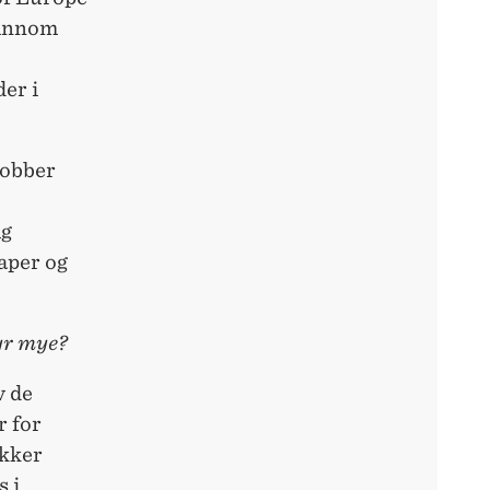
t innom
er i
jobber
ig
kaper og
yr mye?
v de
r for
ekker
 i