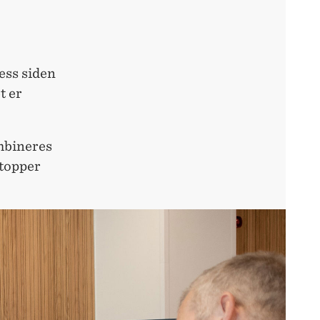
ess siden
 er
mbineres
stopper