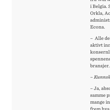
i Belgia.
Orkla, Ac
administr
Econa.
– Alle d
aktivt in
konsernle
spennende
bransjer.
– Kunnsk
– Ja, abs
samme pro
mange in
frem hva