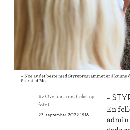
– Noe av det beste med Styreprogrammet er å kunne di
Skirstad Mo.
– ST
Av
Ove Sjøstrøm (tekst og
foto)
En fel
23. september 2022 13:16
admini