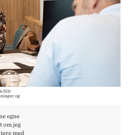
n blir
sninger og
ine egne
t om jeg
kutere med