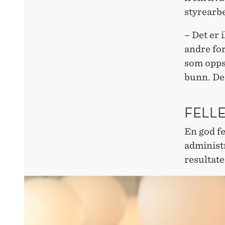
styrearbe
– Det er 
andre for
som oppst
bunn. De
FELL
En god fe
administr
resultat