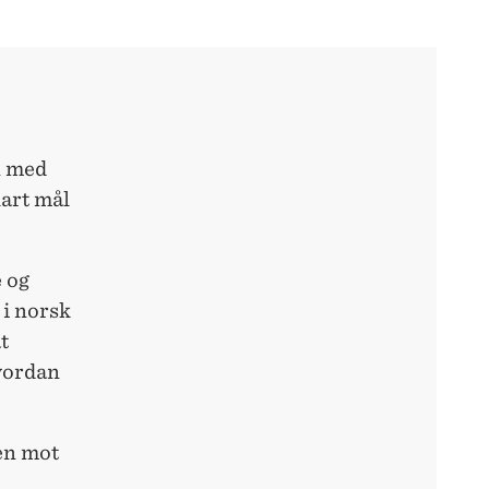
 med
lart mål
e og
 i norsk
t
hvordan
ien mot