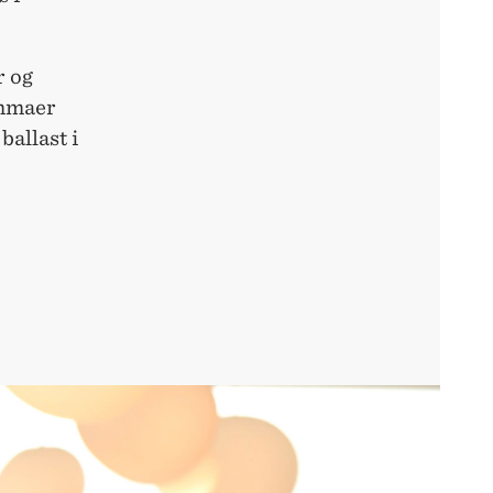
r og
emmaer
ballast i