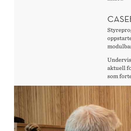
CASE
Styrepro
oppstart
modulbas
Undervis
aktuell f
som forte