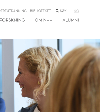
SØK
DEREUTDANNING
BIBLIOTEKET
NO
I
NETTSTEDET
FORSKNING
OM NHH
ALUMNI