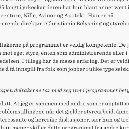
 Så langt i yrkeskarrieren har hun blant annet vær
centure, Nille, Avinor og Apotek1. Hun er nå
erende direktør i Christiania Belysning og styreled
eltakerne på programmet er veldig kompetente. De 
n mot eget styre, enten som administrerende eller i
delsen. I tillegg har de masse erfaring. Det er veld
 å få innspill fra folk som jobber i ulike type sels
apen deltakerne tar med seg inn i programmet bet
olutt. At jeg er sammen med andre som er opptatt a
blemstillingene når det gjelder styrearbeid, åpne
teressante og lærerike diskusjoner, sier hun og tr
 hun mener skiller dette programmet fra andre kurs