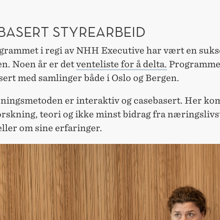
BASERT STYREARBEID
grammet i regi av NHH Executive har vært en suks
en. Noen år er det
venteliste for å delta.
Programmet
ert med samlinger både i Oslo og Bergen.
ningsmetoden er interaktiv og casebasert. Her ko
orskning, teori og ikke minst bidrag fra næringsliv
ller om sine erfaringer.