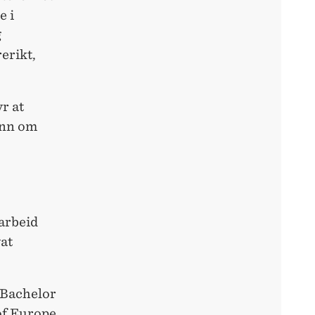
e i
g
erikt,
r at
enn om
arbeid
vat
 Bachelor
of Europe