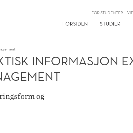
NY
FOR STUDENTER
VI
FORSIDEN
STUDIER
nagement
KTISK INFORMASJON E
NAGEMENT
eringsform og