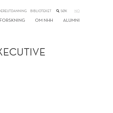
SØK
DEREUTDANNING
BIBLIOTEKET
NO
I
NETTSTEDET
FORSKNING
OM NHH
ALUMNI
XECUTIVE