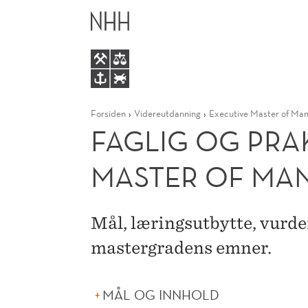
FAGLIG
HOVEDME
OG
PRAKTISK
Forsiden
Videreutdanning
Executive Master of Ma
INFORMASJON
FAGLIG OG PRA
EXECUTIVE
MASTER OF MA
MASTER
Mål, læringsutbytte, vurd
OF
mastergradens emner.
MANAGEMENT
MÅL OG INNHOLD