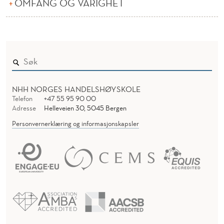
OMFANG OG VARIGHET
R
M
A
S
J
NHH NORGES HANDELSHØYSKOLE
O
Telefon
+47 55 95 90 00
Adresse
Helleveien 30, 5045 Bergen
N
Personvernerklæring og informasjonskapsler