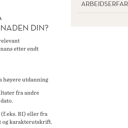
ARBEIDSERFAR
Å
NADEN DIN?
relevant
nans etter endt
a høyere utdanning
ltater fra andre
 dato.
f.eks. BI) eller fra
 og karakterutskrift.