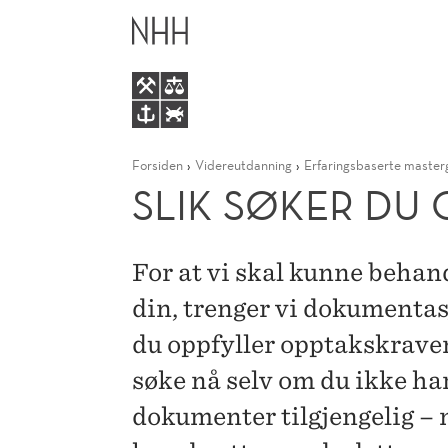
SLIK
HOVEDME
SØKER
DU
Forsiden
Videreutdanning
Erfaringsbaserte master
OPPTAK
SLIK SØKER DU
TIL
For at vi skal kunne beha
CORPORATE
din, trenger vi dokumentas
FINANCE
du oppfyller opptakskraven
søke nå selv om du ikke har
dokumenter tilgjengelig – 