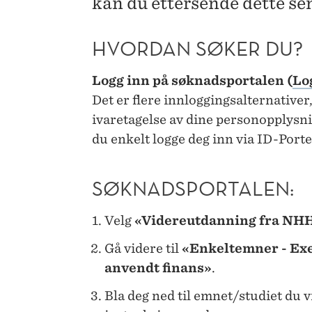
kan du ettersende dette se
HVORDAN SØKER DU?
Logg inn på søknadsportalen (
Lo
Det er flere innloggingsalternativer
ivaretagelse av dine personopplys
du enkelt logge deg inn via ID-Porte
SØKNADSPORTALEN:
Velg
«Videreutdanning fra NHH
Gå videre til
«Enkeltemner - Exe
anvendt finans»
.
Bla deg ned til emnet/studiet du vi