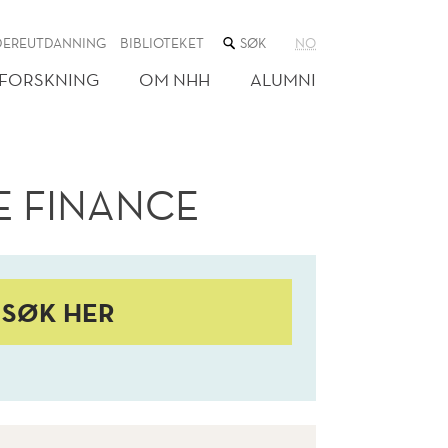
SØK
DEREUTDANNING
BIBLIOTEKET
NO
I
NETTSTEDET
FORSKNING
OM NHH
ALUMNI
E FINANCE
SØK HER