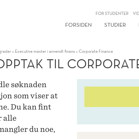
NY
FOR STUDENTER
VI
FORSIDEN
STUDIER
grader
Executive master i anvendt finans
Corporate Finance
 OPPTAK TIL CORPORAT
ndle søknaden
jon som viser at
e. Du kan fint
 alle
mangler du noe,