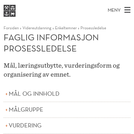
F
MENY
A
H
NO
S
G
FOR STUDENTER
Forsiden
Videreutdanning
Enkeltemner
Prosessledelse
O
Ø
K
VIDEREUTDANNING
FAGLIG INFORMASJON
L
I
V
BIBLIOTEKET
N
E
PROSESSLEDELSE
E
I
T
Forsiden
T
D
S
G
T
Studier
M
Mål, læringsutbytte, vurderingsform og
E
I
D
E
organisering av emnet.
Forskning
E
T
N
N
Om NHH
Y
F
MÅL OG INNHOLD
Alumni
O
MÅLGRUPPE
R
M
VURDERING