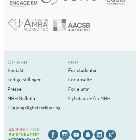
L
E
D
E
L
S
OM NHH
MER
E
Kontakt
For studenter
Ledige stillinger
For ansatte
Presse
For alumni
NHH Bulletin
Nyhetsbrev fra NHH
Tilgjengelighetserklæring