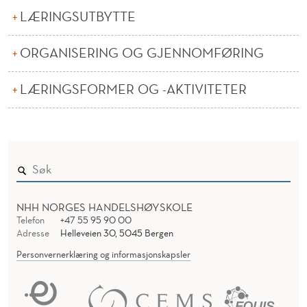
A
LÆRINGSUTBYTTE
S
ORGANISERING OG GJENNOMFØRING
J
O
LÆRINGSFORMER OG -AKTIVITETER
N
P
R
O
S
NHH NORGES HANDELSHØYSKOLE
Telefon
+47 55 95 90 00
E
Adresse
Helleveien 30, 5045 Bergen
Personvernerklæring og informasjonskapsler
S
S