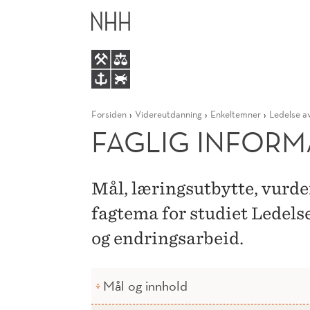
FAGLIG
HOVEDME
INFORMASJON
Forsiden
Videreutdanning
Enkeltemner
Ledelse av
FAGLIG INFOR
Mål, læringsutbytte, vurd
fagtema for studiet Ledelse
og endringsarbeid.
Mål og innhold