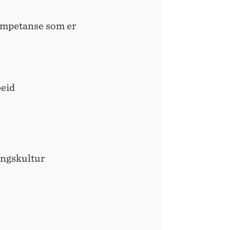
kompetanse som er
beid
ingskultur