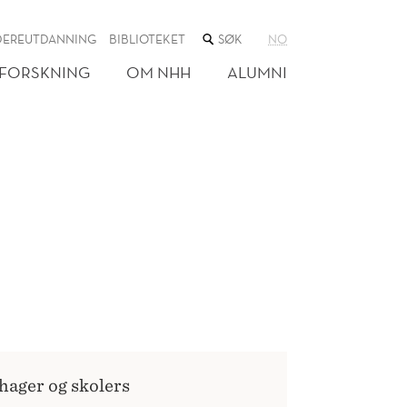
SØK
DEREUTDANNING
BIBLIOTEKET
NO
I
NETTSTEDET
FORSKNING
OM NHH
ALUMNI
ehager og skolers