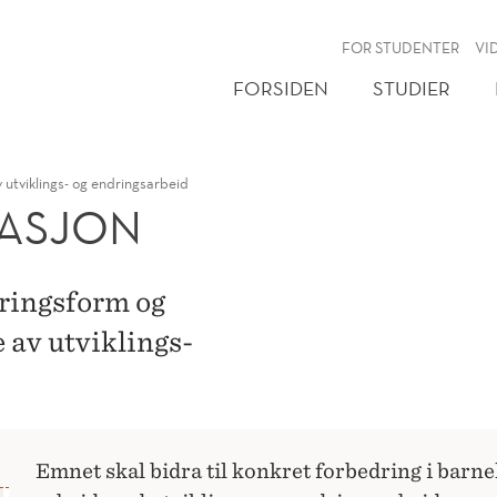
NY
FOR STUDENTER
VI
FORSIDEN
STUDIER
 utviklings- og endringsarbeid
MASJON
eringsform og
 av utviklings-
Emnet skal bidra til konkret forbedring i barn