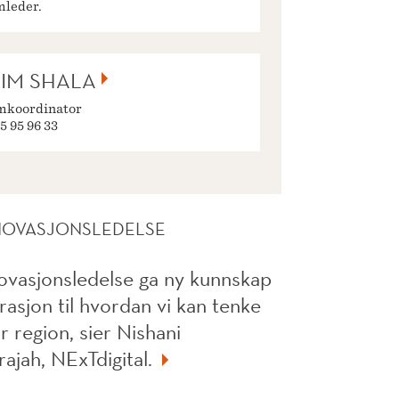
mleder.
IM SHALA
mkoordinator
5 95 96 33
NOVASJONSLEDELSE
ovasjonsledelse ga ny kunnskap
rasjon til hvordan vi kan tenke
år region, sier Nishani
ajah, NExTdigital.