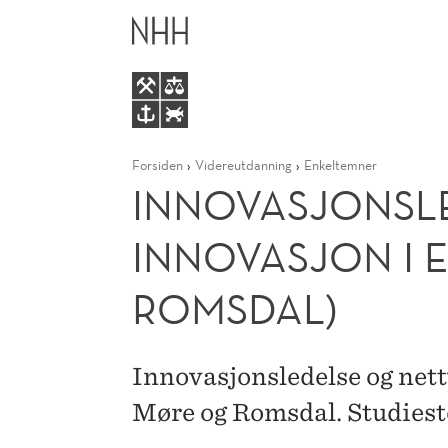
INNOVASJONSLEDELSE
HOVEDME
HVORDAN
LYKKES
Forsiden
Videreutdanning
Enkeltemner
MED
INNOVASJONSLE
INNOVASJON
INNOVASJON I 
I
ROMSDAL)
ETABLERTE
Innovasjonsledelse og net
VIRKSOMHETER
Møre og Romsdal. Studiest
(MØRE