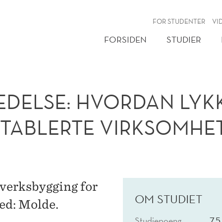
:
NY
FOR STUDENTER
VI
FORSIDEN
STUDIER
DELSE: HVORDAN LYK
ETABLERTE VIRKSOMHE
tverksbygging for
OM STUDIET
ed: Molde.
Studiepoeng
7,5