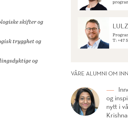
progra
logiske skifter og
LULZ
Progra
T: +47 5
gisk trygghet og
ingsdyktige og
VÅRE ALUMNI OM IN
Inn
og inspi
nytt i v
Krishnar