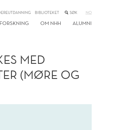
SØK
DEREUTDANNING
BIBLIOTEKET
NO
I
NETTSTEDET
FORSKNING
OM NHH
ALUMNI
KES MED
TER (MØRE OG