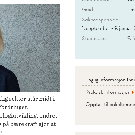
Grad
Emn
Søknadsperiode
1. september - 9. janua
Studiestart
9. 
Faglig informasjon In
Praktisk informasjon
lig sektor står midt i
Opptak til enkeltemne
fordringer.
ologiutvikling, endret
 på bærekraft gjør at
g