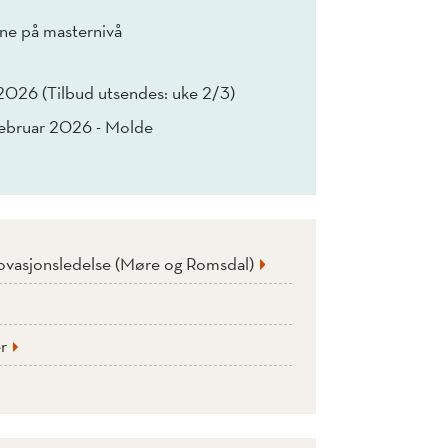
e på masternivå
r 2026 (Tilbud utsendes: uke 2/3)
februar 2026 - Molde
novasjonsledelse (Møre og Romsdal)
r