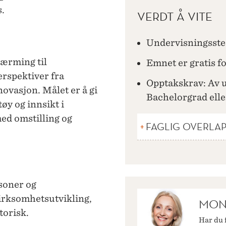
.
VERDT Å VITE
Undervisningsste
nærming til
Emnet er gratis f
erspektiver fra
Opptakskrav: Av 
novasjon. Målet er å gi
Bachelorgrad elle
øy og innsikt i
ed omstilling og
FAGLIG OVERLA
rsoner og
irksomhetsutvikling,
MON
torisk.
Har du 