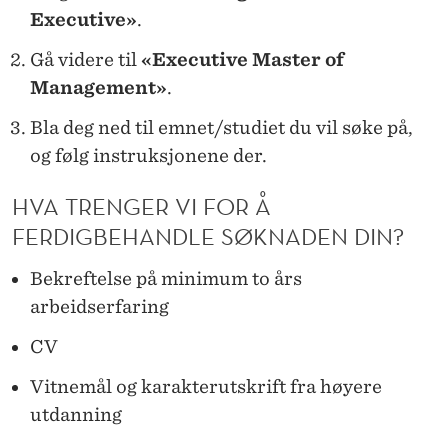
T
Executive»
.
A
Gå videre til
«Executive Master of
L
Management»
.
I
Bla deg ned til emnet/studiet du vil søke på,
S
og følg instruksjonene der.
E
HVA TRENGER VI FOR Å
R
FERDIGBEHANDLE SØKNADEN DIN?
I
Bekreftelse på minimum to års
N
arbeidserfaring
G
CV
S
Vitnemål og karakterutskrift fra høyere
L
utdanning