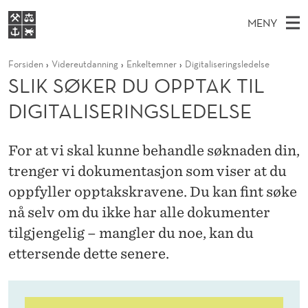
S
MENY
L
H
NO
S
I
FOR STUDENTER
Forsiden
Videreutdanning
Enkeltemner
Digitaliseringsledelse
O
Ø
K
VIDEREUTDANNING
SLIK SØKER DU OPPTAK TIL
K
I
V
BIBLIOTEKET
N
E
DIGITALISERINGSLEDELSE
E
S
T
Forsiden
T
D
S
Ø
T
Studier
M
For at vi skal kunne behandle søknaden din,
E
K
D
E
trenger vi dokumentasjon som viser at du
Forskning
E
T
E
N
oppfyller opptakskravene. Du kan fint søke
Om NHH
Y
R
nå selv om du ikke har alle dokumenter
Alumni
tilgjengelig – mangler du noe, kan du
D
ettersende dette senere.
U
O