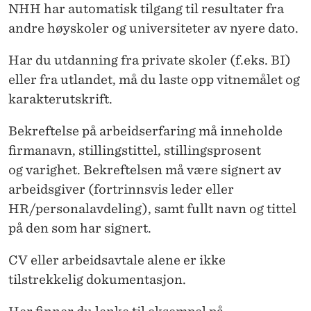
E
NHH har automatisk tilgang til resultater fra
D
andre høyskoler og universiteter av nyere dato.
E
Har du utdanning fra private skoler (f.eks. BI)
L
eller fra utlandet, må du laste opp vitnemålet og
karakterutskrift.
S
E
Bekreftelse på arbeidserfaring må inneholde
firmanavn, stillingstittel, stillingsprosent
og
varighet. Bekreftelsen må
være signert av
arbeidsgiver (fortrinnsvis leder eller
HR/personalavdeling), samt fullt navn og tittel
på den som har signert.
CV eller arbeidsavtale alene er ikke
tilstrekkelig dokumentasjon.