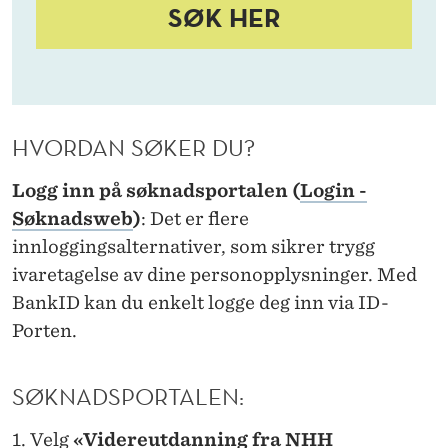
P
SØK HER
P
T
A
HVORDAN SØKER DU?
K
Logg inn på søknadsportalen (
Login -
T
Søknadsweb
)
: Det er flere
I
innloggingsalternativer, som sikrer trygg
L
ivaretagelse av dine personopplysninger. Med
D
BankID kan du enkelt logge deg inn via ID-
Porten.
I
G
SØKNADSPORTALEN:
I
Velg
«Videreutdanning fra NHH