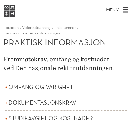
P
MENY
R
H
NO
S
A
FOR STUDENTER
Forsiden
Videreutdanning
Enkeltemner
O
Ø
K
VIDEREUTDANNING
Den nasjonale rektorutdanningen
K
I
V
PRAKTISK INFORMASJON
BIBLIOTEKET
N
E
E
T
T
Forsiden
T
D
S
I
Fremmøtekrav, omfang og kostnader
T
Studier
M
E
ved Den nasjonale rektorutdanningen.
S
D
E
Forskning
E
T
K
N
Om NHH
OMFANG OG VARIGHET
Y
I
Alumni
N
DOKUMENTASJONSKRAV
F
STUDIEAVGIFT OG KOSTNADER
O