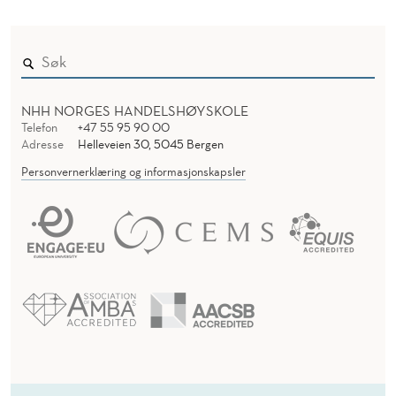
R
M
A
S
NHH NORGES HANDELSHØYSKOLE
Telefon
+47 55 95 90 00
J
Adresse
Helleveien 30, 5045 Bergen
O
Personvernerklæring og informasjonskapsler
N