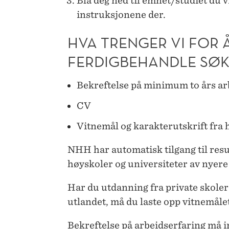
Bla deg ned til emnet/studiet du vi
instruksjonene der.
HVA TRENGER VI FOR 
FERDIGBEHANDLE SØK
Bekreftelse på minimum to års ar
CV
Vitnemål og karakterutskrift fra
NHH har automatisk tilgang til resu
høyskoler og universiteter av nyere
Har du utdanning fra private skoler (
utlandet, må du laste opp vitnemålet
Bekreftelse på arbeidserfaring må 