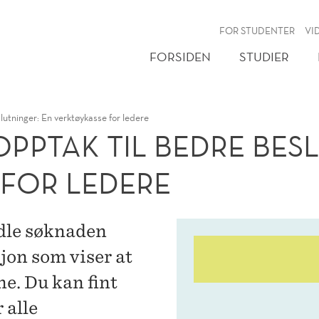
NY
FOR STUDENTER
VI
FORSIDEN
STUDIER
utninger: En verktøykasse for ledere
OPPTAK TIL BEDRE BES
FOR LEDERE
ndle søknaden
jon som viser at
e. Du kan fint
 alle