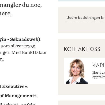
mangler du noe,
nere.
Bedre beslutninger: En
gin - Søknadsweb
)
:
, som sikrer trygg
KONTAKT OSS
ninger. Med BankID kan
n.
KAR
Har du 
opptaks
 Executive»
.
 of Management»
.