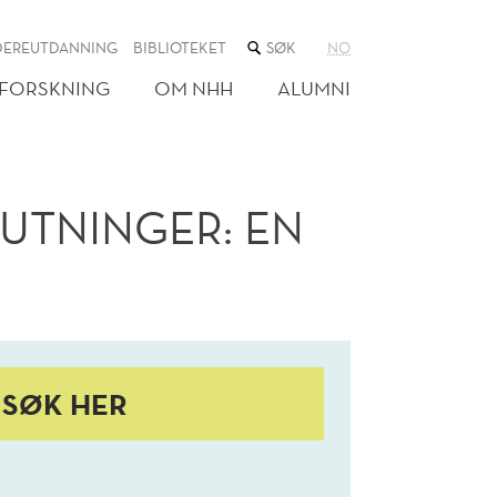
SØK
DEREUTDANNING
BIBLIOTEKET
NO
I
NETTSTEDET
FORSKNING
OM NHH
ALUMNI
LUTNINGER: EN
SØK HER