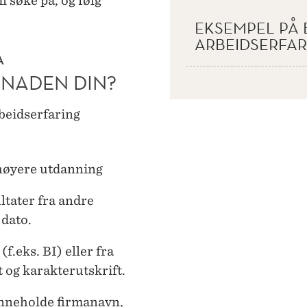
l søke på, og følg
EKSEMPEL PÅ 
ARBEIDSERFAR
Å
NADEN DIN?
beidserfaring
 høyere utdanning
ltater fra andre
 dato.
f.eks. BI) eller fra
 og karakterutskrift.
inneholde firmanavn,