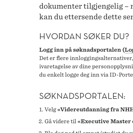
dokumenter tilgjengelig – 
FOR
kan du ettersende dette se
LEDERE
HVORDAN SØKER DU?
Logg inn på søknadsportalen (
Lo
Det er flere innloggingsalternativer
ivaretagelse av dine personopplys
du enkelt logge deg inn via ID-Porte
SØKNADSPORTALEN:
Velg
«Videreutdanning fra NHH
Gå videre til
«Executive Master