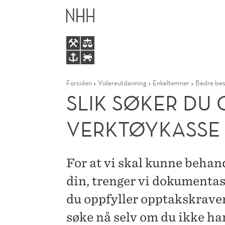
SLIK
HOVEDME
SØKER
DU
Forsiden
Videreutdanning
Enkeltemner
Bedre besl
OPPTAK
SLIK SØKER DU 
TIL
VERKTØYKASSE 
BEDRE
For at vi skal kunne beha
BESLUTNINGER:
din, trenger vi dokumentas
EN
du oppfyller opptakskraven
VERKTØYKASSE
søke nå selv om du ikke har