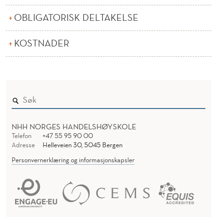
R
OBLIGATORISK DELTAKELSE
M
A
KOSTNADER
S
J
O
N
NHH NORGES HANDELSHØYSKOLE
Telefon
+47 55 95 90 00
Adresse
Helleveien 30, 5045 Bergen
Personvernerklæring og informasjonskapsler