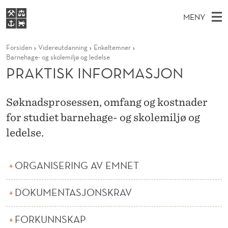
P
MENY
R
H
NO
S
A
FOR STUDENTER
Forsiden
Videreutdanning
Enkeltemner
O
Ø
K
VIDEREUTDANNING
Barnehage- og skolemiljø og ledelse
K
I
V
PRAKTISK INFORMASJON
BIBLIOTEKET
N
E
E
T
T
Forsiden
T
D
S
I
Søknadsprosessen, omfang og kostnader
T
Studier
M
E
for studiet barnehage- og skolemiljø og
S
D
E
Forskning
E
ledelse.
T
K
N
Om NHH
Y
I
Alumni
ORGANISERING AV EMNET
N
DOKUMENTASJONSKRAV
F
O
FORKUNNSKAP