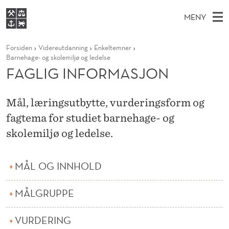
F
MENY
A
H
NO
S
G
FOR STUDENTER
Forsiden
Videreutdanning
Enkeltemner
O
Ø
K
VIDEREUTDANNING
Barnehage- og skolemiljø og ledelse
L
I
V
FAGLIG INFORMASJON
BIBLIOTEKET
N
E
E
I
T
Forsiden
T
D
S
G
Mål, læringsutbytte, vurderingsform og
T
Studier
M
E
fagtema for studiet barnehage- og
I
D
E
Forskning
E
skolemiljø og ledelse.
T
N
N
Om NHH
Y
F
Alumni
MÅL OG INNHOLD
O
MÅLGRUPPE
R
M
VURDERING