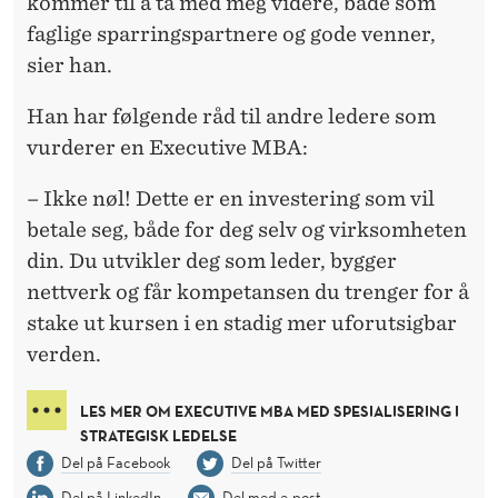
kommer til å ta med meg videre, både som
faglige sparringspartnere og gode venner,
sier han.
Han har følgende råd til andre ledere som
vurderer en Executive MBA:
– Ikke nøl! Dette er en investering som vil
betale seg, både for deg selv og virksomheten
din. Du utvikler deg som leder, bygger
nettverk og får kompetansen du trenger for å
stake ut kursen i en stadig mer uforutsigbar
verden.
LES MER OM EXECUTIVE MBA MED SPESIALISERING I
STRATEGISK LEDELSE
Del på Facebook
Del på Twitter
Del på LinkedIn
Del med e-post