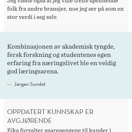
E
Jeg visste også at jeg ville treffe spennende
folk fra andre bransjer, noe jeg ser på som en
N
stor verdi i seg selv.
D
R
I
Kombinasjonen av akademisk tyngde,
N
fersk forskning og studentenes egen
erfaring fra næringslivet ble en veldig
G
god læringsarena.
Jørgen Sundet
OPPDATERT KUNNSKAP ER
AVGJØRENDE
Eika forvalter sparepengene til kunder i