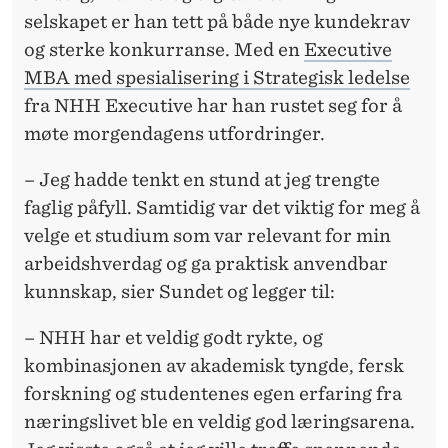
F
selskapet er han tett på både nye kundekrav
O
og sterke konkurranse. Med en
Executive
R
MBA med spesialisering i Strategisk ledelse
fra NHH Executive har han rustet seg for å
E
møte morgendagens utfordringer.
N
– Jeg hadde tenkt en stund at jeg trengte
V
faglig påfyll. Samtidig var det viktig for meg å
E
velge et studium som var relevant for min
R
arbeidshverdag og ga praktisk anvendbar
kunnskap, sier Sundet og legger til:
D
E
– NHH har et veldig godt rykte, og
kombinasjonen av akademisk tyngde, fersk
N
forskning og studentenes egen erfaring fra
I
næringslivet ble en veldig god læringsarena.