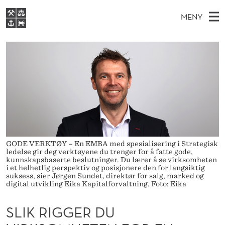
S
MENY
L
H
NO
S
I
FOR STUDENTER
O
Ø
K
VIDEREUTDANNING
K
I
V
BIBLIOTEKET
N
E
E
R
T
Forsiden
T
D
S
I
T
Studier
M
E
G
D
E
Forskning
E
T
G
N
Om NHH
GODE VERKTØY – En EMBA med spesialisering i Strategisk
ledelse gir deg verktøyene du trenger for å fatte gode,
Y
E
kunnskapsbaserte beslutninger. Du lærer å se virksomheten
Alumni
i et helhetlig perspektiv og posisjonere den for langsiktig
R
suksess, sier Jørgen Sundet, direktør for salg, marked og
digital utvikling Eika Kapitalforvaltning. Foto: Eika
D
SLIK RIGGER DU
U