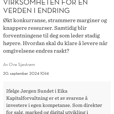
VIRKSOMHETEN FOR EN
V
VERDEN I ENDRING
I
Økt konkurranse, strammere marginer og
R
knappere ressurser. Samtidig blir
K
forventningene til deg som leder stadig
S
høyere. Hvordan skal du klare å levere når
O
omgivelsene endres raskt?
M
Av
Ove Sjøstrøm
H
20. september 2024 10:14
E
T
Ifølge Jørgen Sundet i Eika
E
Kapitalforvaltning er et av svarene å
N
investere i egen kompetanse. Som direktør
for salg, marked og digital utvikling i