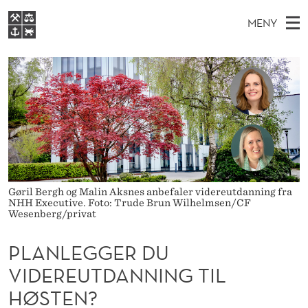
P
MENY
L
H
NO
S
A
FOR STUDENTER
O
Ø
K
VIDEREUTDANNING
N
I
V
BIBLIOTEKET
N
E
E
L
T
Forsiden
T
D
S
E
T
Studier
M
E
G
D
E
Forskning
E
T
G
N
Gøril Bergh og Malin Aksnes anbefaler videreutdanning fra
Om NHH
NHH Executive. Foto: Trude Brun Wilhelmsen/CF
Y
E
Wesenberg/privat
Alumni
R
PLANLEGGER DU
D
VIDEREUTDANNING TIL
U
HØSTEN?