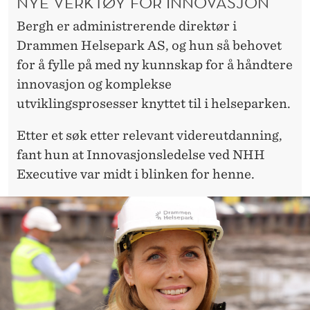
NYE VERKTØY FOR INNOVASJON
I
Bergh er administrerende direktør i
N
Drammen Helsepark AS, og hun så behovet
G
for å fylle på med ny kunnskap for å håndtere
T
innovasjon og komplekse
I
utviklingsprosesser knyttet til i helseparken.
L
Etter et søk etter relevant videreutdanning,
H
fant hun at Innovasjonsledelse ved NHH
Executive var midt i blinken for henne.
Ø
S
T
E
N