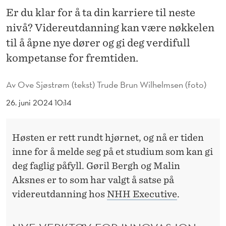
V
Er du klar for å ta din karriere til neste
I
nivå? Videreutdanning kan være nøkkelen
D
til å åpne nye dører og gi deg verdifull
kompetanse for fremtiden.
E
R
Av
Ove Sjøstrøm (tekst) Trude Brun Wilhelmsen (foto)
E
26. juni 2024 10:14
U
T
Høsten er rett rundt hjørnet, og nå er tiden
inne for å melde seg på et studium som kan gi
D
deg faglig påfyll. Gøril Bergh og Malin
A
Aksnes er to som har valgt å satse på
N
videreutdanning hos
NHH Executive
.
N