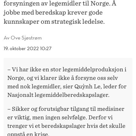
M
forsyningen av legemidler til Norge. Å
jobbe med beredskap krever gode
E
kunnskaper om strategisk ledelse.
D
V
Av
Ove Sjøstrøm
I
19. oktober 2022 10:27
D
E
– Vi har ikke en stor legemiddelproduksjon i
Norge, og vi klarer ikke å forsyne oss selv
R
med nok legemidler, sier Quỳnh Le, leder for
E
Nasjonalt legemiddelberedskapslager.
U
– Sikker og forutsigbar tilgang til medisiner
T
er viktig, men ingen selvfølge. Derfor vi
D
trenger vi et beredskapslager hvis det skulle
oppstå en krise.