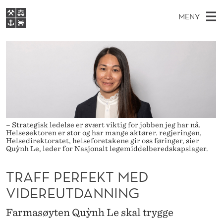
T
MENY
R
H
NO
S
A
FOR STUDENTER
O
Ø
K
VIDEREUTDANNING
F
I
V
BIBLIOTEKET
N
E
E
F
T
Forsiden
T
D
S
P
T
Studier
M
E
E
D
E
Forskning
E
– Strategisk ledelse er svært viktig for jobben jeg har nå.
T
R
Helsesektoren er stor og har mange aktører. regjeringen,
N
Om NHH
Helsedirektoratet, helseforetakene gir oss føringer, sier
Quỳnh Le, leder for Nasjonalt legemiddelberedskapslager.
Y
F
Alumni
E
TRAFF PERFEKT MED
K
VIDEREUTDANNING
T
Farmasøyten Quỳnh Le skal trygge