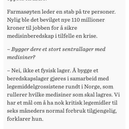
A
N
Farmasøyten leder en stab på tre personer.
Nylig ble det bevilget nye 110 millioner
N
kroner til jobben for å sikre
I
medisinberedskap i tilfelle en krise.
N
– Bygger dere et stort sentrallager med
G
medisiner?
– Nei, ikke et fysisk lager. Å bygge et
beredskapslager gjøres i samarbeid med
legemiddelgrossistene rundt i Norge, som
rullerer hvilke medisiner som skal lagres. Vi
har et mål om å ha nok kritisk legemidler til
seks måneders normal forbruk tilgjengelig,
forklarer hun.