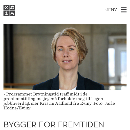
B
MENY
Y
H
NO
S
G
FOR STUDENTER
O
Ø
K
VIDEREUTDANNING
G
I
V
BIBLIOTEKET
N
E
E
E
T
Forsiden
T
D
S
R
T
Studier
M
E
F
D
E
Forskning
E
T
O
N
Om NHH
Y
R
Alumni
- Programmet Brytningstid traff midt i de
problemstillingene jeg må forholde meg til i egen
F
jobbhverdag, sier Kristin Aadland fra Eviny. Foto: Jarle
Hodne/Eviny
R
E
BYGGER FOR FREMTIDEN