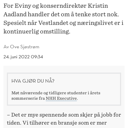
M
For Eviny og konserndirektør Kristin
T
Aadland handler det om å tenke stort nok.
Spesielt når Vestlandet og næringslivet er i
I
kontinuerlig omstilling.
D
E
Av
Ove Sjøstrøm
N
24. juni 2022 09:34
HVA GJØR DU NÅ?
Møt nåværende og tidligere studenter i årets
sommerserie fra
NHH Executive
.
– Det er mye spennende som skjer på jobb for
tiden. Vi tilhører en bransje som er mer