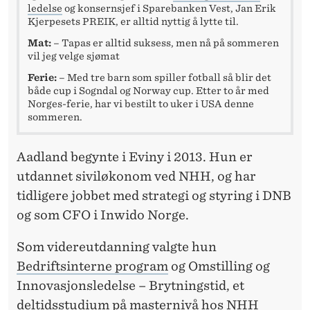
ledelse
og konsernsjef i Sparebanken Vest, Jan Erik
Kjerpesets PREIK, er alltid nyttig å lytte til.
Mat:
– Tapas er alltid suksess, men nå på sommeren
vil jeg velge sjømat
Ferie:
– Med tre barn som spiller fotball så blir det
både cup i Sogndal og Norway cup. Etter to år med
Norges-ferie, har vi bestilt to uker i USA denne
sommeren.
Aadland begynte i Eviny i 2013. Hun er
utdannet siviløkonom ved NHH, og har
tidligere jobbet med strategi og styring i DNB
og som CFO i Inwido Norge.
Som videreutdanning valgte hun
Bedriftsinterne program
og Omstilling og
Innovasjonsledelse – Brytningstid, et
deltidsstudium på masternivå hos
NHH