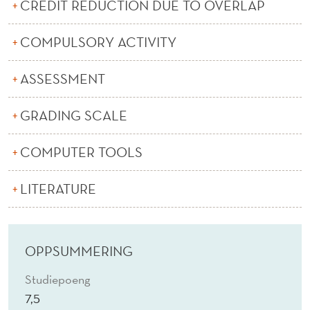
I
CREDIT REDUCTION DUE TO OVERLAP
O
COMPULSORY ACTIVITY
N
ASSESSMENT
(
E
GRADING SCALE
)
COMPUTER TOOLS
LITERATURE
OPPSUMMERING
Studiepoeng
7,5