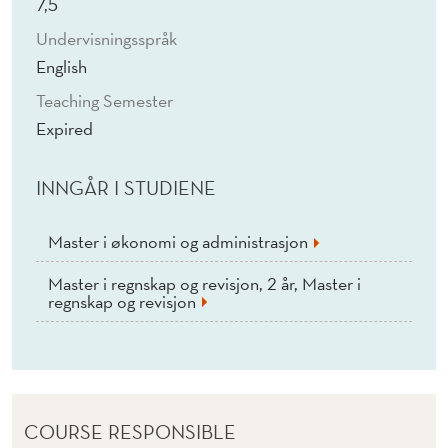
P
7,5
Undervisningsspråk
(
English
E
Teaching Semester
)
Expired
(
INNGÅR I STUDIENE
E
X
Master i økonomi og administrasjon
P
Master i regnskap og revisjon, 2 år, Master i
I
regnskap og revisjon
R
E
D
COURSE RESPONSIBLE