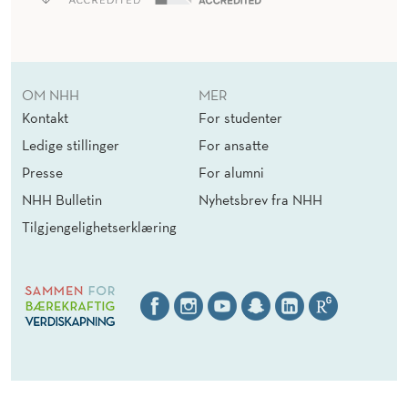
OM NHH
MER
Kontakt
For studenter
Ledige stillinger
For ansatte
Presse
For alumni
NHH Bulletin
Nyhetsbrev fra NHH
Tilgjengelighetserklæring