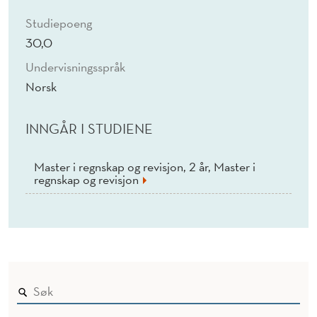
R
Studiepoeng
B
30,0
E
Undervisningsspråk
I
Norsk
D
INNGÅR I STUDIENE
Master i regnskap og revisjon, 2 år, Master i
regnskap og revisjon