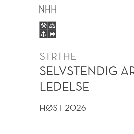
SELVSTENDIG
HOVEDME
ARBEID
I
HOVEDPROFILEN
STRTHE
STRATEGI
SELVSTENDIG A
OG
LEDELSE
LEDELSE
HØST 2026