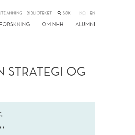
SØK
UTDANNING
BIBLIOTEKET
NO
EN
I
NETTSTEDET
FORSKNING
OM NHH
ALUMNI
N STRATEGI OG
G
,0