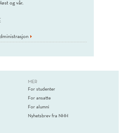
Høst og vår.
E
dministrasjon
MER
For studenter
For ansatte
For alumni
Nyhetsbrev fra NHH