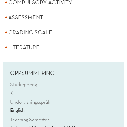
A
COMPULSORY ACTIVITY
N
ASSESSMENT
C
GRADING SCALE
E
(
LITERATURE
E
)
OPPSUMMERING
Studiepoeng
7,5
Undervisningsspråk
English
Teaching Semester