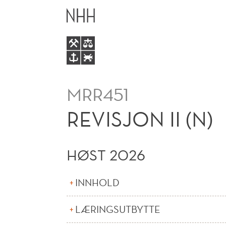
REVISJON
HOVEDME
II
(N)
MRR451
REVISJON II (N)
HØST 2026
INNHOLD
LÆRINGSUTBYTTE