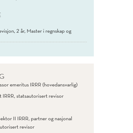
E
visjon, 2 år, Master i regnskap og
IG
ssor emeritus IRRR (hovedansvarlig)
t IRRR, statsautorisert revisor
lektor II IRRR, partner og nasjonal
utorisert revisor