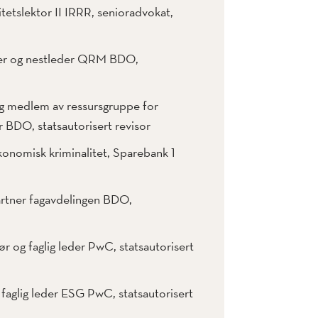
tetslektor II IRRR, senioradvokat,
ner og nestleder QRM BDO,
g medlem av ressursgruppe for
 BDO, statsautorisert revisor
konomisk kriminalitet, Sparebank 1
artner fagavdelingen BDO,
ør og faglig leder PwC, statsautorisert
 faglig leder ESG PwC, statsautorisert