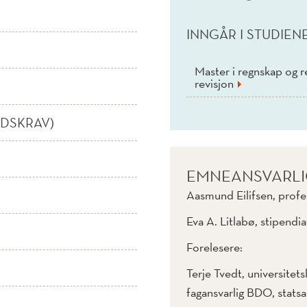
INNGÅR I STUDIEN
Master i regnskap og re
revisjon
IDSKRAV)
EMNEANSVARL
Aasmund Eilifsen, profe
Eva A. Litlabø, stipendia
Forelesere:
Terje Tvedt, universitets
fagansvarlig BDO, statsa