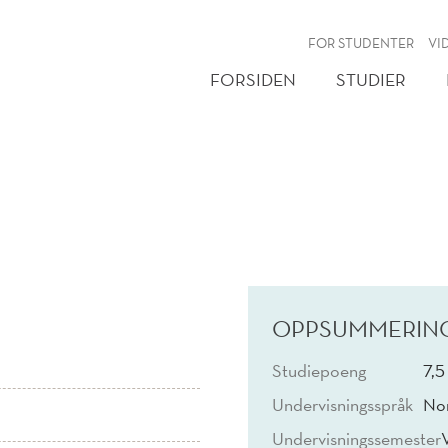
NY
FOR STUDENTER
VI
FORSIDEN
STUDIER
OPPSUMMERIN
Studiepoeng
7,5
Undervisningsspråk
No
Undervisningssemester