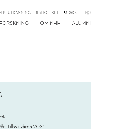
SØK
DEREUTDANNING
BIBLIOTEKET
NO
I
NETTSTEDET
FORSKNING
OM NHH
ALUMNI
G
rsk
Vår. Tilbys våren 2026.