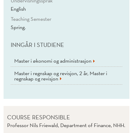
Undervisningsspråk
O
English
N
Teaching Semester
S
Spring.
I
INNGÅR I STUDIENE
N
F
Master i økonomi og administrasjon
I
Master i regnskap og revisjon, 2 år, Master i
N
regnskap og revisjon
A
N
C
COURSE RESPONSIBLE
E
Professor Nils Friewald, Department of Finance, NHH.