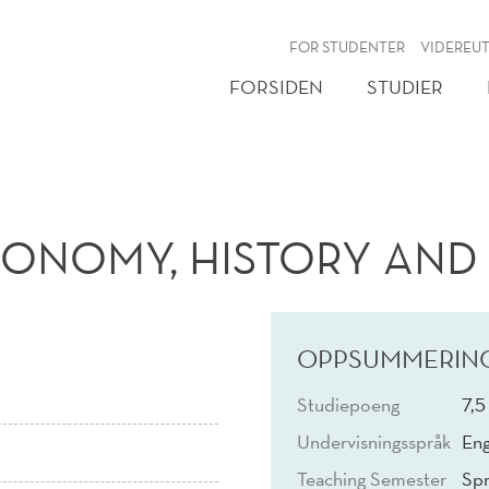
NY
FOR STUDENTER
VIDEREU
FORSIDEN
STUDIER
NOMY, HISTORY AND 
OPPSUMMERIN
Studiepoeng
7,5
Undervisningsspråk
Eng
Teaching Semester
Spr