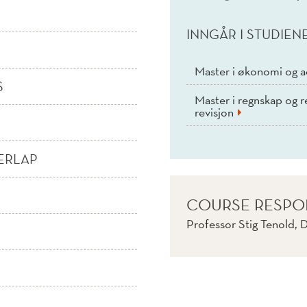
INNGÅR I STUDIEN
Master i økonomi og a
S
Master i regnskap og re
revisjon
ERLAP
COURSE RESPO
Professor Stig Tenold,