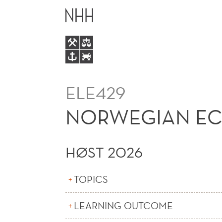
NORWEGIAN
HOVEDME
ECONOMY,
HISTORY
AND
ELE429
POLITICS
NORWEGIAN ECO
HØST 2026
TOPICS
LEARNING OUTCOME