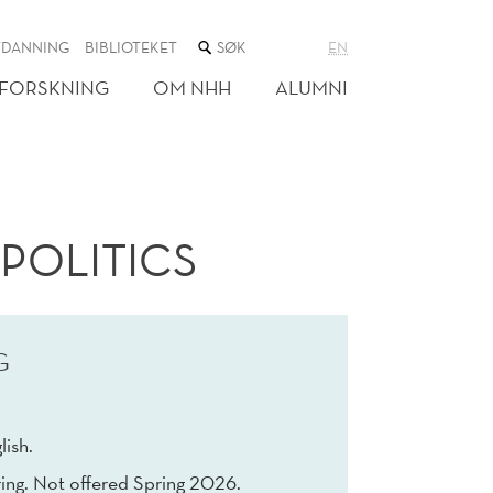
SØK
TDANNING
BIBLIOTEKET
EN
I
NETTSTEDET
FORSKNING
OM NHH
ALUMNI
POLITICS
G
lish.
ing. Not offered Spring 2026.