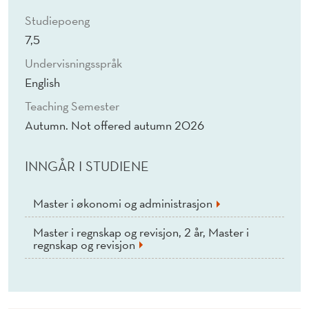
D
Studiepoeng
I
7,5
N
Undervisningsspråk
T
English
E
Teaching Semester
Autumn. Not offered autumn 2026
L
L
INNGÅR I STUDIENE
E
Master i økonomi og administrasjon
C
T
Master i regnskap og revisjon, 2 år, Master i
regnskap og revisjon
U
A