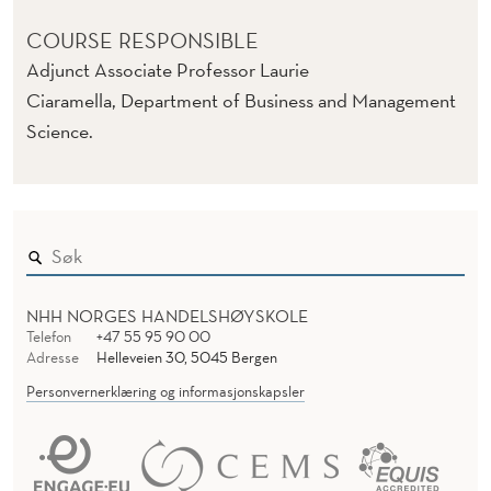
L
P
COURSE RESPONSIBLE
Adjunct Associate Professor Laurie
R
Ciaramella, Department of Business and Management
O
Science.
P
E
R
T
NHH NORGES HANDELSHØYSKOLE
Y
Telefon
+47 55 95 90 00
Adresse
Helleveien 30, 5045 Bergen
(
Personvernerklæring og informasjonskapsler
E
)