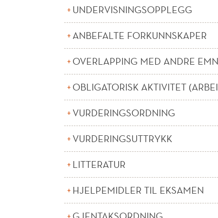
UNDERVISNINGSOPPLEGG
ANBEFALTE FORKUNNSKAPER
OVERLAPPING MED ANDRE EM
OBLIGATORISK AKTIVITET (ARBE
VURDERINGSORDNING
VURDERINGSUTTRYKK
LITTERATUR
HJELPEMIDLER TIL EKSAMEN
GJENTAKSORDNING