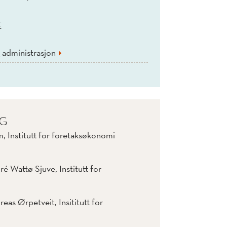
E
 administrasjon
IG
 Institutt for foretaksøkonomi
é Wattø Sjuve, Institutt for
eas Ørpetveit, Insititutt for