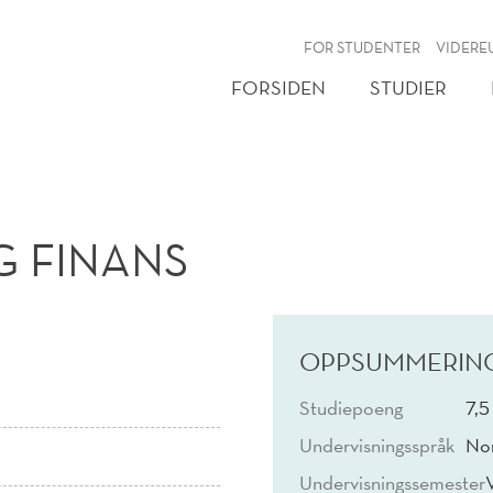
NY
FOR STUDENTER
VIDERE
FORSIDEN
STUDIER
G FINANS
OPPSUMMERIN
Studiepoeng
7,5
Undervisningsspråk
No
Undervisningssemester