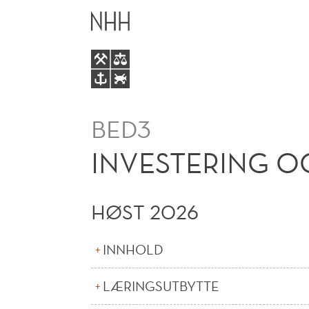
INVESTERING
HOVEDME
OG
FINANS
BED3
INVESTERING O
HØST 2026
INNHOLD
LÆRINGSUTBYTTE