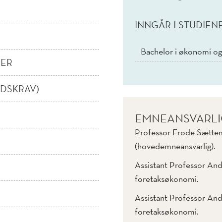
INNGÅR I STUDIEN
Bachelor i økonomi og
NER
IDSKRAV)
EMNEANSVARL
Professor Frode Sættem,
(hovedemneansvarlig).
Assistant Professor Andr
foretaksøkonomi.
Assistant Professor Andr
foretaksøkonomi.