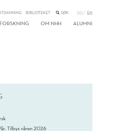
SØK
UTDANNING
BIBLIOTEKET
NO
EN
I
NETTSTEDET
FORSKNING
OM NHH
ALUMNI
G
rsk
Vår. Tilbys våren 2026