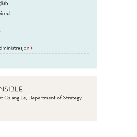
lish
ired
E
dministrasjon
NSIBLE
at Quang Le, Department of Strategy