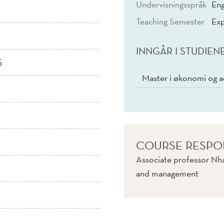
Undervisningsspråk
Eng
Teaching Semester
Exp
INNGÅR I STUDIEN
S
Master i økonomi og a
COURSE RESPO
Associate professor Nh
and management