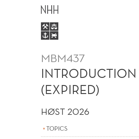
INTRODUCTION
HOVEDME
TO
DATA
SCIENCE
MBM437
FOR
INTRODUCTION 
MARKETING
(EXPIRED)
(E)
HØST 2026
(EXPIRED)
TOPICS