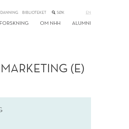
SØK
TDANNING
BIBLIOTEKET
EN
I
NETTSTEDET
FORSKNING
OM NHH
ALUMNI
MARKETING (E)
G