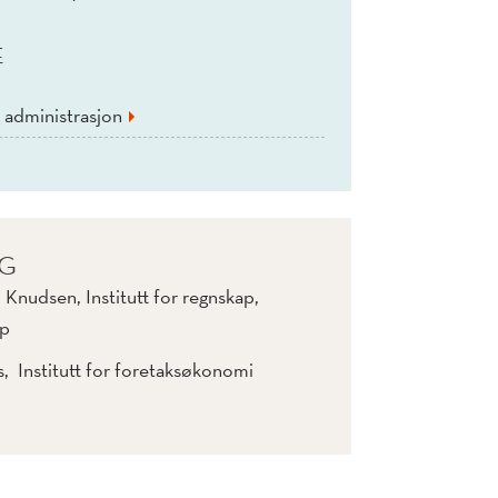
E
 administrasjon
IG
Knudsen, Institutt for regnskap,
ap
, Institutt for foretaksøkonomi