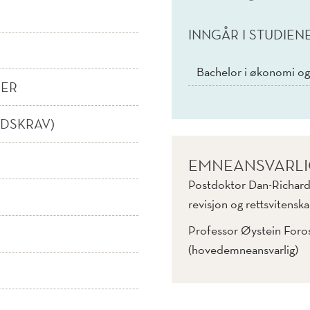
INNGÅR I STUDIEN
Bachelor i økonomi og
NER
IDSKRAV)
EMNEANSVARL
Postdoktor Dan-Richard 
revisjon og rettsvitensk
Professor Øystein Foros
(hovedemneansvarlig)