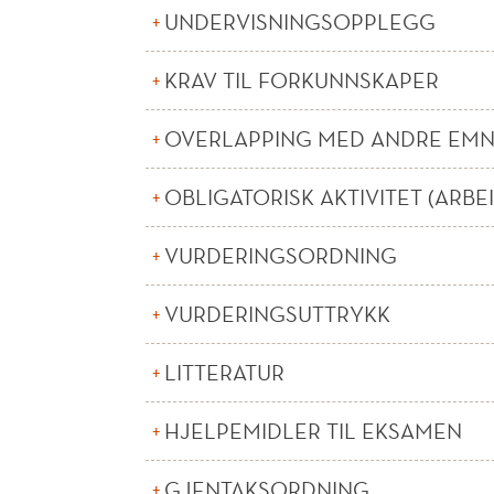
UNDERVISNINGSOPPLEGG
KRAV TIL FORKUNNSKAPER
OVERLAPPING MED ANDRE EM
OBLIGATORISK AKTIVITET (ARBE
VURDERINGSORDNING
VURDERINGSUTTRYKK
LITTERATUR
HJELPEMIDLER TIL EKSAMEN
GJENTAKSORDNING