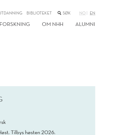
SØK
UTDANNING
BIBLIOTEKET
NO
EN
I
NETTSTEDET
FORSKNING
OM NHH
ALUMNI
G
rsk
Høst. Tilbys høsten 2026.