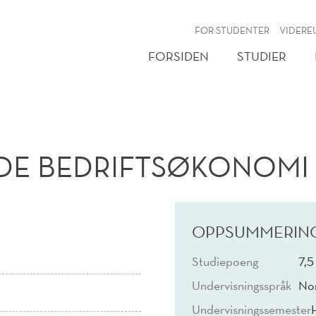
NY
FOR STUDENTER
VIDERE
FORSIDEN
STUDIER
E BEDRIFTSØKONOMI
OPPSUMMERIN
Studiepoeng
7,5
Undervisningsspråk
No
Undervisningssemester