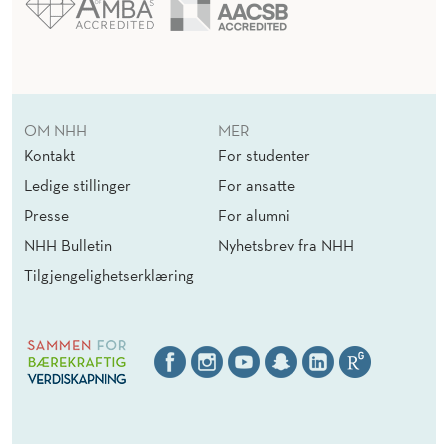
OM NHH
MER
Kontakt
For studenter
Ledige stillinger
For ansatte
Presse
For alumni
NHH Bulletin
Nyhetsbrev fra NHH
Tilgjengelighetserklæring