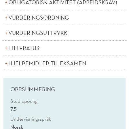
(
OBLIGATORISK AKTIVITET (ARBEIDSKRAV)
N
VURDERINGSORDNING
)
VURDERINGSUTTRYKK
LITTERATUR
HJELPEMIDLER TIL EKSAMEN
OPPSUMMERING
Studiepoeng
7,5
Undervisningsspråk
Norsk