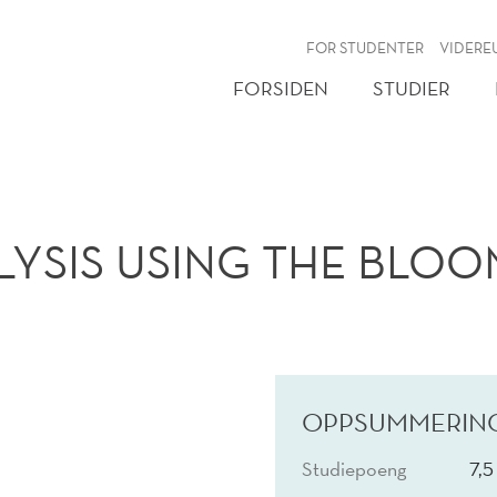
NY
FOR STUDENTER
VIDERE
FORSIDEN
STUDIER
LYSIS USING THE BLO
OPPSUMMERIN
Studiepoeng
7,5