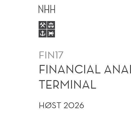
FINANCIAL
HOVEDME
ANALYSIS
USING
THE
FIN17
BLOOMBERG
FINANCIAL ANA
TERMINAL
TERMINAL
HØST 2026