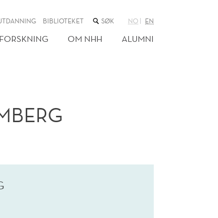
SØK
UTDANNING
BIBLIOTEKET
NO
EN
I
NETTSTEDET
FORSKNING
OM NHH
ALUMNI
OMBERG
G