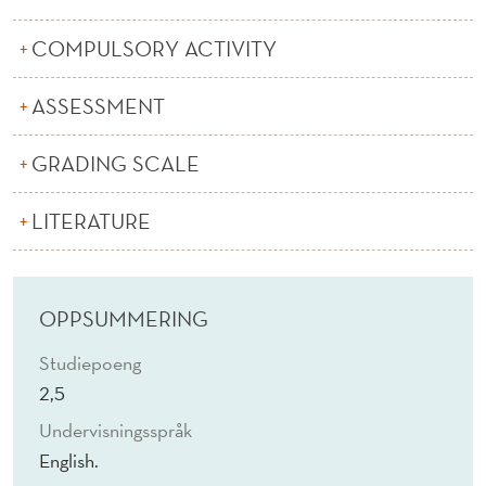
R
A
COMPULSORY ACTIVITY
L
ASSESSMENT
R
GRADING SCALE
E
S
LITERATURE
O
U
OPPSUMMERING
R
Studiepoeng
C
2,5
E
Undervisningsspråk
S
English.